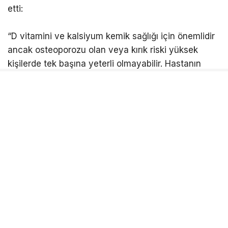
etti:
“D vitamini ve kalsiyum kemik sağlığı için önemlidir
ancak osteoporozu olan veya kırık riski yüksek
kişilerde tek başına yeterli olmayabilir. Hastanın
yaşı, kemik yoğunluğu, daha önce kırık geçirip
geçirmediği ve diğer risk faktörleri değerlendirilerek
kişiye özel bir tedavi planı oluşturulmalıdır.”
Kalça kırığı geçiren bir hastada ameliyatın tedavinin
yalnızca bir aşaması olduğunu vurgulayan Süner,
kırık sonrasında osteoporozun da mutlaka
değerlendirilmesi gerektiğini belirtti. Süner, “Kalça
kırığı geçiren hastalar yeni bir kırık açısından yüksek
risk altındadır. Bu nedenle ameliyat sonrasında
osteoporoz tedavisinin planlanması, düşme riskinin