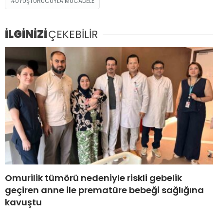
UYUŞTURUCUYLA MÜCADELE
İLGİNİZİ
ÇEKEBİLİR
Omurilik tümörü nedeniyle riskli gebelik
geçiren anne ile prematüre bebeği sağlığına
kavuştu