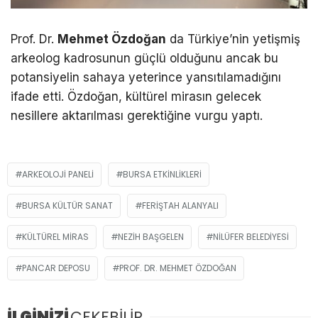
Prof. Dr.
Mehmet Özdoğan
da Türkiye’nin yetişmiş
arkeolog kadrosunun güçlü olduğunu ancak bu
potansiyelin sahaya yeterince yansıtılamadığını
ifade etti. Özdoğan, kültürel mirasın gelecek
nesillere aktarılması gerektiğine vurgu yaptı.
ARKEOLOJI PANELI
BURSA ETKINLIKLERI
BURSA KÜLTÜR SANAT
FERIŞTAH ALANYALI
KÜLTÜREL MIRAS
NEZIH BAŞGELEN
NILÜFER BELEDIYESI
PANCAR DEPOSU
PROF. DR. MEHMET ÖZDOĞAN
İLGİNİZİ
ÇEKEBİLİR