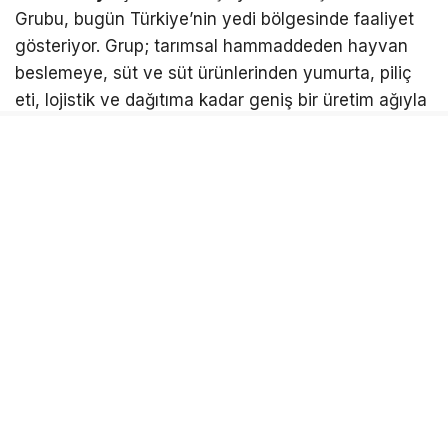
Grubu, bugün Türkiye’nin yedi bölgesinde faaliyet
gösteriyor. Grup; tarımsal hammaddeden hayvan
beslemeye, süt ve süt ürünlerinden yumurta, piliç
eti, lojistik ve dağıtıma kadar geniş bir üretim ağıyla
çalışmalarını sürdürüyor.
29 şirketi ve 7 bini aşkın çalışanı bulunan grup
,
10 binden fazla tedarikçisi, iki Ar-Ge merkezi ve
Türkiye genelindeki
1.000’i aşkın bayisiyle
önemli