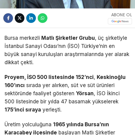
ABONE OL
Bursa merkezli
Matlı Şirketler Grubu
, üç şirketiyle
İstanbul Sanayi Odası’nın (İSO) Türkiye’nin en
büyük sanayi kuruluşları araştırmalarında yer alarak
dikkat çekti.
Proyem, İSO 500 listesinde 152’nci
,
Keskinoğlu
160’ıncı
sırada yer alırken, süt ve süt ürünleri
sektöründe faaliyet gösteren
Yörsan
, İSO İkinci
500 listesinde bir yılda 47 basamak yükselerek
175’inci sıraya
yerleşti.
Üretim yolculuğuna
1965 yılında Bursa’nın
Karacabey ilçesinde
başlayan Matlı Şirketler