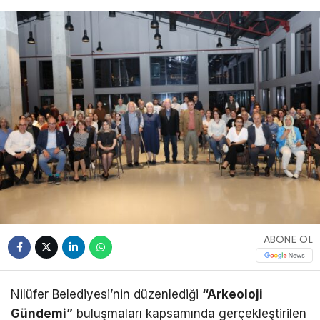
ABONE OL
Nilüfer Belediyesi’nin düzenlediği
“Arkeoloji
Gündemi”
buluşmaları kapsamında gerçekleştirilen