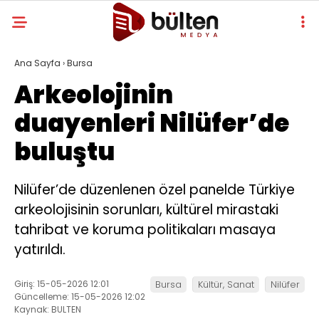
Ana Sayfa
›
Bursa
Arkeolojinin
duayenleri Nilüfer’de
buluştu
Nilüfer’de düzenlenen özel panelde Türkiye
arkeolojisinin sorunları, kültürel mirastaki
tahribat ve koruma politikaları masaya
yatırıldı.
Giriş: 15-05-2026 12:01
Bursa
Kültür, Sanat
Nilüfer
Güncelleme: 15-05-2026 12:02
Kaynak: BULTEN