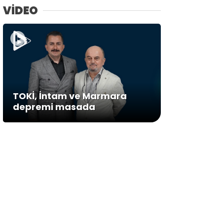
VİDEO
TOKİ, İntam ve Marmara
depremi masada