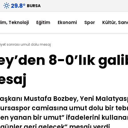
29.8
°
BURSA
lim, Teknoloji
Eğitim
Ekonomi
Spor
Kültür, San
biyet sonrası umut dolu mesaj
y’den 8-0’lık gali
esaj
aşkanı Mustafa Bozbey, Yeni Malatyasp
 Bursaspor camiasına umut dolu bir teb
den yanan bir umut” ifadelerini kullana
günler geri gelecek” mesajı verdi.