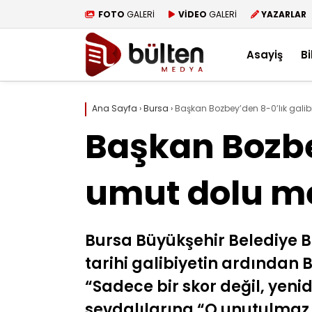
FOTO
GALERİ
VİDEO
GALERİ
YAZARLAR
Asayiş
Bi
Ana Sayfa
›
Bursa
›
Başkan Bozbey’den 8-0’lık gali
Başkan Bozbe
umut dolu m
Bursa Büyükşehir Belediye B
tarihi galibiyetin ardından
“Sadece bir skor değil, yeni
sevdalılarına “O unutulmaz 