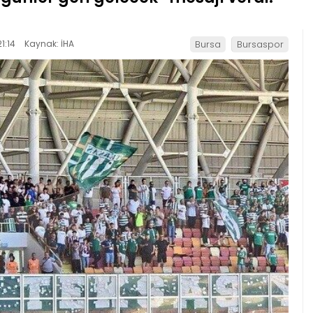
1:14
Kaynak: İHA
Bursa
Bursaspor