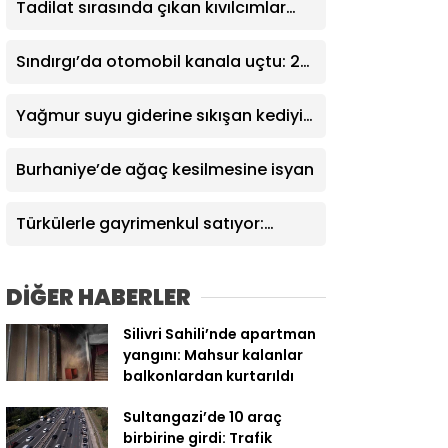
Tadilat sırasında çıkan kıvılcımlar
yangına sebep oldu
Sındırgı’da otomobil kanala uçtu: 2
yaralı
Yağmur suyu giderine sıkışan kediyi
itfaiye kurtardı
Burhaniye’de ağaç kesilmesine isyan
Türkülerle gayrimenkul satıyor:
İstanbul’da emlakçının ilginç
pazarlama yöntemi ilgi görüyor
DİĞER HABERLER
Silivri Sahili’nde apartman
yangını: Mahsur kalanlar
balkonlardan kurtarıldı
Sultangazi’de 10 araç
birbirine girdi: Trafik