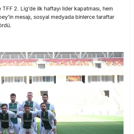
te TFF 2. Lig’de ilk haftayı lider kapatması, hem
y’in mesajı, sosyal medyada binlerce taraftar
ördü.