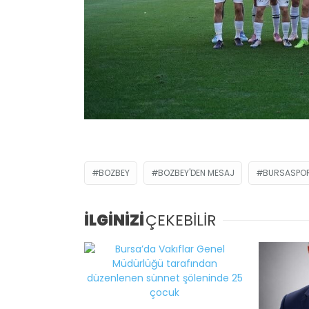
BOZBEY
BOZBEY'DEN MESAJ
BURSASPO
İLGİNİZİ
ÇEKEBİLİR