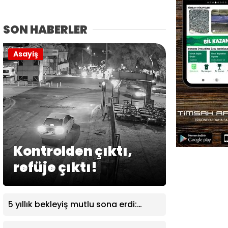
SON HABERLER
Asayiş
Kontrolden çıktı,
refüje çıktı!
5 yıllık bekleyiş mutlu sona erdi:
Hazar Ali ilk kez “anne” dedi