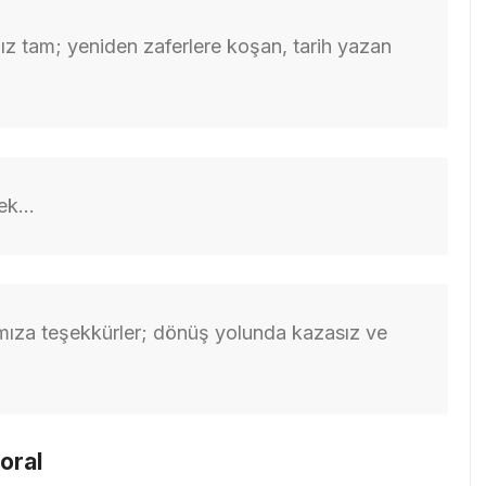
mız tam; yeniden zaferlere koşan, tarih yazan
cek…
mıza teşekkürler; dönüş yolunda kazasız ve
oral