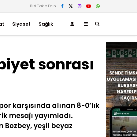
Bizi Takip Edin
at
Siyaset
Sağlık
biyet sonrası
or karşısında alınan 8-0’lık
rik mesajı yayımladı.
n Bozbey, yeşil beyaz