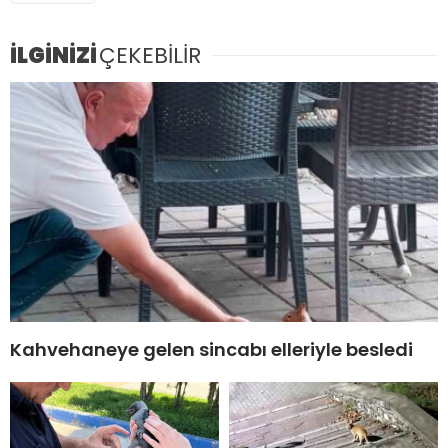
İLGİNİZİ
ÇEKEBİLİR
Kahvehaneye gelen sincabı elleriyle besledi