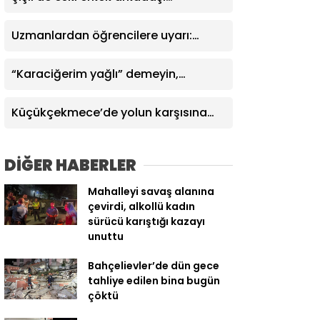
tarafından öldürülen Nilda Müge
cinayetine ilişkin güvenlik kamerası
Uzmanlardan öğrencilere uyarı:
görüntüsü ortaya çıktı
“Tercihleri son güne bırakmayın”
“Karaciğerim yağlı” demeyin,
önlemini alın
Küçükçekmece’de yolun karşısına
geçen 5 yaşındaki çocuğa
motosiklet çarptı
DİĞER HABERLER
Mahalleyi savaş alanına
çevirdi, alkollü kadın
sürücü karıştığı kazayı
unuttu
Bahçelievler’de dün gece
tahliye edilen bina bugün
çöktü