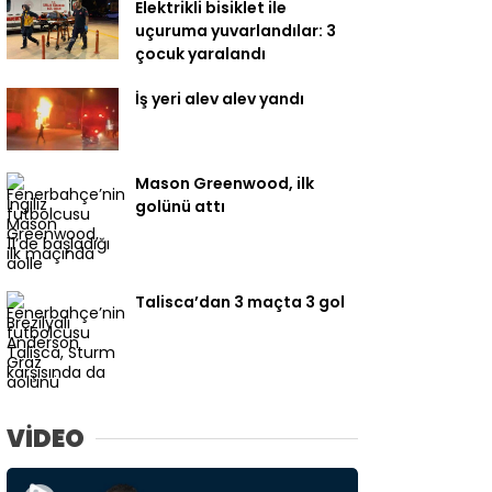
Elektrikli bisiklet ile
uçuruma yuvarlandılar: 3
çocuk yaralandı
İş yeri alev alev yandı
Mason Greenwood, ilk
golünü attı
Talisca’dan 3 maçta 3 gol
VİDEO