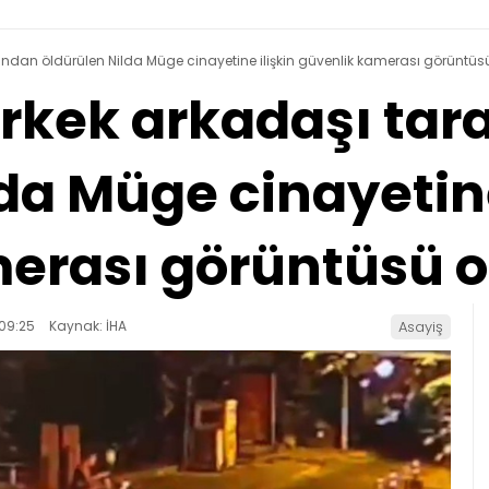
afından öldürülen Nilda Müge cinayetine ilişkin güvenlik kamerası görüntüsü
 erkek arkadaşı ta
da Müge cinayetine
erası görüntüsü or
09:25
Kaynak: İHA
Asayiş