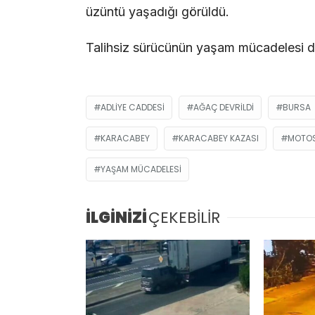
üzüntü yaşadığı görüldü.
Talihsiz sürücünün yaşam mücadelesi de
ADLIYE CADDESI
AĞAÇ DEVRILDI
BURSA
KARACABEY
KARACABEY KAZASI
MOTOS
YAŞAM MÜCADELESI
İLGİNİZİ
ÇEKEBİLİR