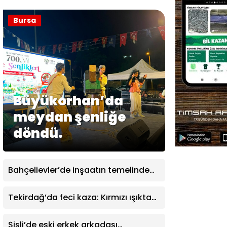
Bursa
Büyükorhan’da
meydan şenliğe
döndü.
Bahçelievler’de inşaatın temelinde
tarihi bulgular çıktı
Tekirdağ’da feci kaza: Kırmızı ışıkta
bekleyen tıra çarptı
Şişli’de eski erkek arkadaşı