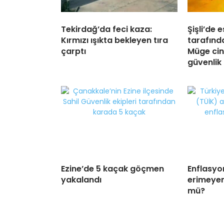
Tekirdağ’da feci kaza:
Şişli’de 
Kırmızı ışıkta bekleyen tıra
tarafınd
çarptı
Müge cina
güvenlik
Ezine’de 5 kaçak göçmen
Enflasyo
yakalandı
erimeye
mü?