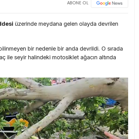
ABONE OL
ddesi
üzerinde meydana gelen olayda devrilen
linmeyen bir nedenle bir anda devrildi. O sırada
ç ile seyir halindeki motosiklet ağacın altında