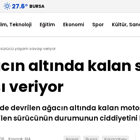
27.6
°
BURSA
lim, Teknoloji
Eğitim
Ekonomi
Spor
Kültür, San
 sürücü yaşam savaşı veriyor
cın altında kalan
 veriyor
de devrilen ağacın altında kalan motos
ilen sürücünün durumunun ciddiyetini 
:06
Kaynak: İHA
Asayiş
Bursa
Karacabey