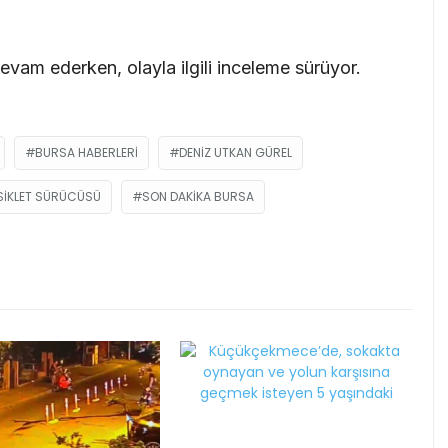
vam ederken, olayla ilgili inceleme sürüyor.
BURSA HABERLERI
DENIZ UTKAN GÜREL
IKLET SÜRÜCÜSÜ
SON DAKIKA BURSA