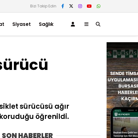
Bizi Takip Edin
at
Siyaset
Sağlık
 sürücü
iklet sürücüsü ağır
koruduğu öğrenildi.
SON HABERLER