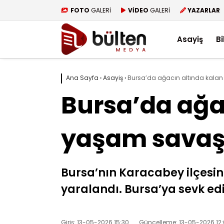
FOTO
GALERİ
VİDEO
GALERİ
YAZARLAR
Asayiş
Bi
Ana Sayfa
›
Asayiş
›
Bursa’da ağacın altında kalan
Bursa’da ağa
yaşam savaşı
Bursa’nın Karacabey ilçesin
yaralandı. Bursa’ya sevk ed
Giriş: 13-05-2026 15:30
Güncelleme: 13-05-2026 12