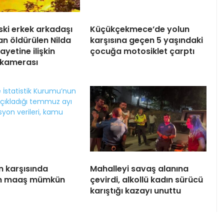
eski erkek arkadaşı
Küçükçekmece’de yolun
an öldürülen Nilda
karşısına geçen 5 yaşındaki
yetine ilişkin
çocuğa motosiklet çarptı
 kamerası
n karşısında
Mahalleyi savaş alanına
n maaş mümkün
çevirdi, alkollü kadın sürücü
karıştığı kazayı unuttu