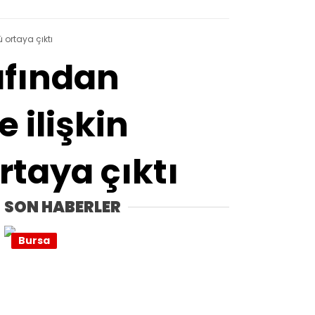
 ortaya çıktı
rafından
 ilişkin
taya çıktı
SON HABERLER
Bursa