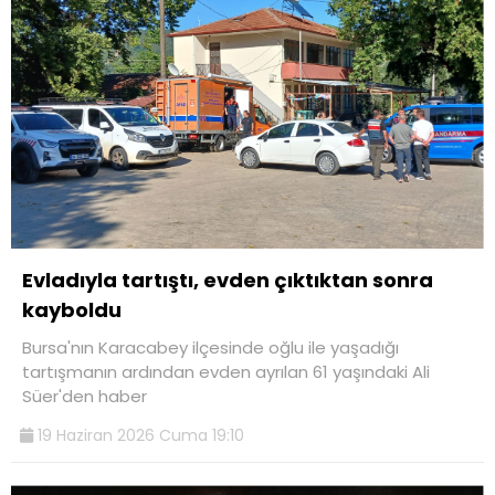
Evladıyla tartıştı, evden çıktıktan sonra
kayboldu
Bursa'nın Karacabey ilçesinde oğlu ile yaşadığı
tartışmanın ardından evden ayrılan 61 yaşındaki Ali
Süer'den haber
19 Haziran 2026 Cuma 19:10