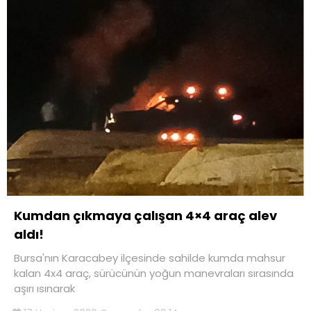
Kumdan çıkmaya çalışan 4×4 araç alev
aldı!
Bursa'nın Karacabey ilçesinde sahilde kumda mahsur
kalan 4x4 araç, sürücünün yoğun manevraları sırasında
aşırı ısınarak