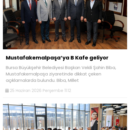
Mustafakemalpaşa’ya B Kafe geliyor
Bursa Büyükşehir Belediyesi Başkan Vekili Şahin Biba,
Mustafakemalpaşa ziyaretinde dikkat çeken
açıklamalarda bulundu. Biba, Millet
25 Haziran 2026 Perşembe 11:12