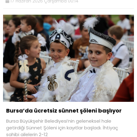
17 Haziran 2026 Çarşamba 00:14
Bursa’da ücretsiz sünnet şöleni başlıyor
Bursa Büyükşehir Belediyesi’nin geleneksel hale
getirdiği Sünnet Şöleni için kayıtlar başladı. İhtiyaç
sahibi ailelerin 2-12