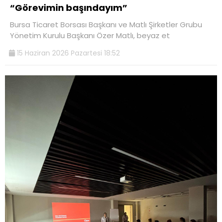
“Görevimin başındayım”
Bursa Ticaret Borsası Başkanı ve Matlı Şirketler Grubu
Yönetim Kurulu Başkanı Özer Matlı, beyaz et
15 Haziran 2026 Pazartesi 18:52