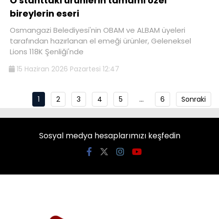
O stanttaki ürünlerin tamamı özel
bireylerin eseri
Osmangazi Belediyesi'nin OBAM ve ALBAM üyeleri
tarafından hazırlanan el emeği ürünler, Geleneksel
Lions 118K Şenliği'nde
15 Haziran 2026 Pazartesi 12:47
1
2
3
4
5
…
6
Sonraki
Sosyal medya hesaplarımızı keşfedin