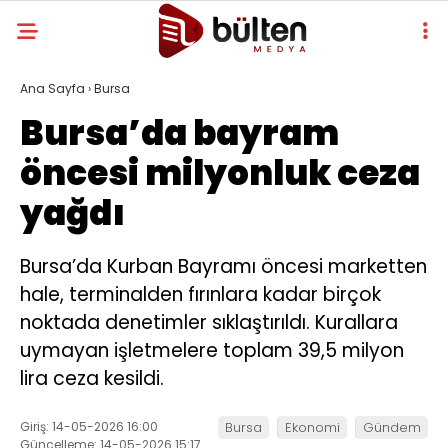
Ana Sayfa
›
Bursa
Bursa’da bayram
öncesi milyonluk ceza
yağdı
Bursa’da Kurban Bayramı öncesi marketten
hale, terminalden fırınlara kadar birçok
noktada denetimler sıklaştırıldı. Kurallara
uymayan işletmelere toplam 39,5 milyon
lira ceza kesildi.
Giriş: 14-05-2026 16:00
Bursa
Ekonomi
Gündem
Güncelleme: 14-05-2026 15:17