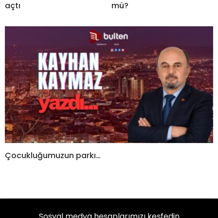
açtı
mü?
Çocukluğumuzun parkı…
Sosyal medya hesaplarımızı keşfedin