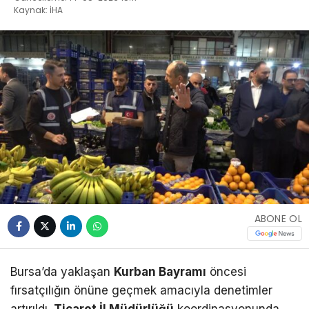
Kaynak: İHA
ABONE OL
Bursa’da yaklaşan
Kurban Bayramı
öncesi
fırsatçılığın önüne geçmek amacıyla denetimler
artırıldı.
Ticaret İl Müdürlüğü
koordinasyonunda