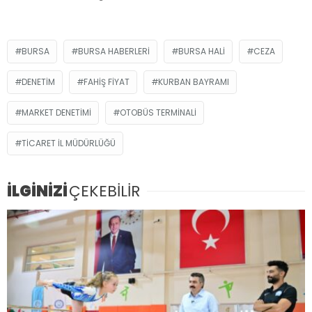
BURSA
BURSA HABERLERI
BURSA HALI
CEZA
DENETIM
FAHIŞ FIYAT
KURBAN BAYRAMI
MARKET DENETIMI
OTOBÜS TERMINALI
TICARET İL MÜDÜRLÜĞÜ
İLGİNİZİ
ÇEKEBİLİR