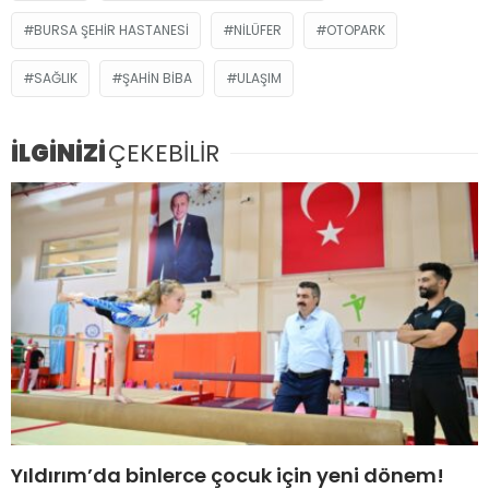
BURSA ŞEHIR HASTANESI
NILÜFER
OTOPARK
SAĞLIK
ŞAHIN BIBA
ULAŞIM
İLGİNİZİ
ÇEKEBİLİR
Yıldırım’da binlerce çocuk için yeni dönem!