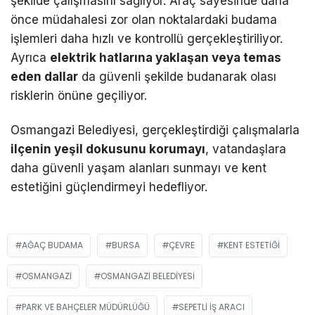
şekilde çalışmasını sağlıyor. Araç sayesinde daha
önce müdahalesi zor olan noktalardaki budama
işlemleri daha hızlı ve kontrollü gerçekleştiriliyor.
Ayrıca
elektrik hatlarına yaklaşan veya temas
eden dallar
da güvenli şekilde budanarak olası
risklerin önüne geçiliyor.
Osmangazi Belediyesi, gerçekleştirdiği çalışmalarla
ilçenin yeşil dokusunu korumayı
, vatandaşlara
daha güvenli yaşam alanları sunmayı ve kent
estetiğini güçlendirmeyi hedefliyor.
AĞAÇ BUDAMA
BURSA
ÇEVRE
KENT ESTETIĞI
OSMANGAZI
OSMANGAZI BELEDIYESI
PARK VE BAHÇELER MÜDÜRLÜĞÜ
SEPETLI IŞ ARACI