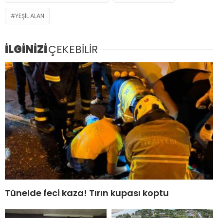
YEŞIL ALAN
İLGİNİZİ
ÇEKEBİLİR
Tünelde feci kaza! Tırın kupası koptu