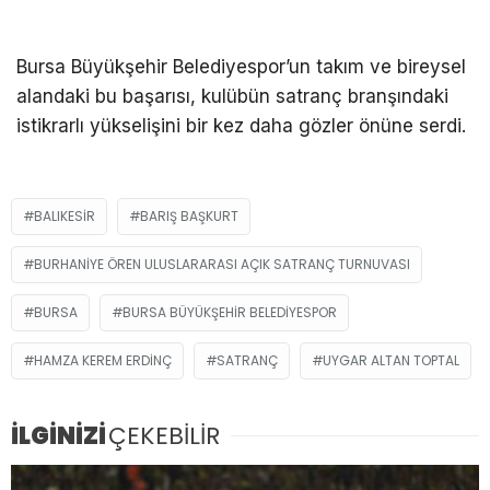
Bursa Büyükşehir Belediyespor’un takım ve bireysel
alandaki bu başarısı, kulübün satranç branşındaki
istikrarlı yükselişini bir kez daha gözler önüne serdi.
BALIKESIR
BARIŞ BAŞKURT
BURHANIYE ÖREN ULUSLARARASI AÇIK SATRANÇ TURNUVASI
BURSA
BURSA BÜYÜKŞEHIR BELEDIYESPOR
HAMZA KEREM ERDINÇ
SATRANÇ
UYGAR ALTAN TOPTAL
İLGİNİZİ
ÇEKEBİLİR