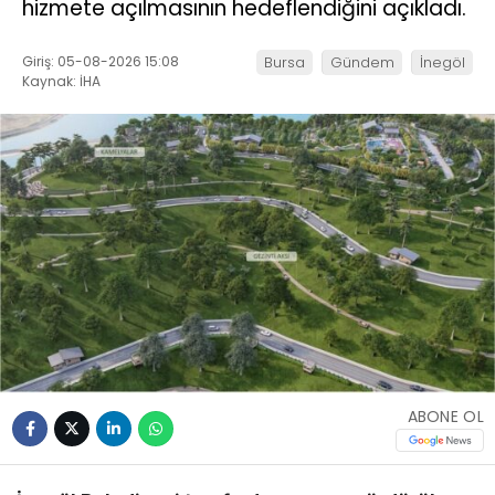
hizmete açılmasının hedeflendiğini açıkladı.
Giriş: 05-08-2026 15:08
Bursa
Gündem
İnegöl
Kaynak: İHA
ABONE OL