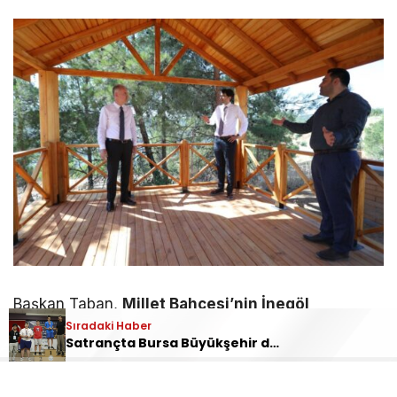
Başkan Taban,
Millet Bahçesi’nin İnegöl
Sıradaki Haber
Belediyesi’nin 1 milyon metrekare yeni yeşil alan
Satrançta Bursa Büyükşehir damgası
hedefinin önemli bir parçası olduğunu
vurgulayarak, “İnşallah
2027 yılında burayı