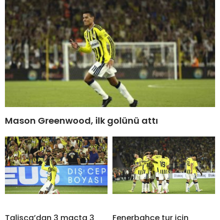
Mason Greenwood, ilk golünü attı
Talisca’dan 3 maçta 3
Fenerbahçe tur için