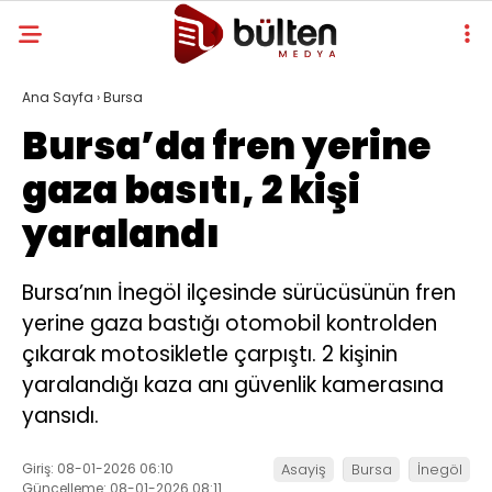
Ana Sayfa
›
Bursa
Bursa’da fren yerine
gaza basıtı, 2 kişi
yaralandı
Bursa’nın İnegöl ilçesinde sürücüsünün fren
yerine gaza bastığı otomobil kontrolden
çıkarak motosikletle çarpıştı. 2 kişinin
yaralandığı kaza anı güvenlik kamerasına
yansıdı.
Giriş: 08-01-2026 06:10
Asayiş
Bursa
İnegöl
Güncelleme: 08-01-2026 08:11