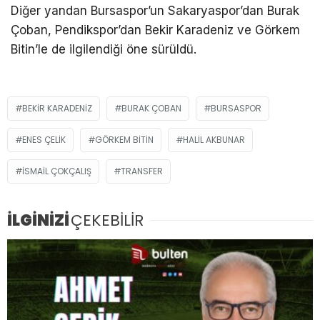
Diğer yandan Bursaspor’un Sakaryaspor’dan Burak
Çoban, Pendikspor’dan Bekir Karadeniz ve Görkem
Bitin’le de ilgilendiği öne sürüldü.
BEKIR KARADENIZ
BURAK ÇOBAN
BURSASPOR
ENES ÇELIK
GÖRKEM BITIN
HALIL AKBUNAR
ISMAIL ÇOKÇALIŞ
TRANSFER
İLGİNİZİ
ÇEKEBİLİR