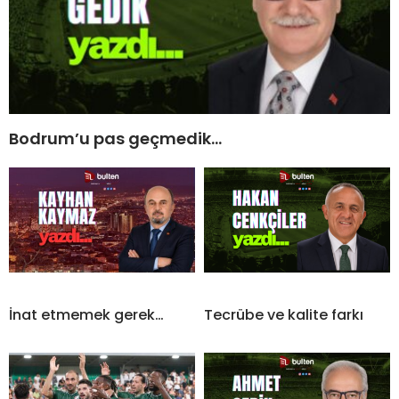
Bodrum’u pas geçmedik…
İnat etmemek gerek…
Tecrübe ve kalite farkı