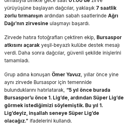
olmasıyla birlikte gece saat
01.00’de
zirve
yürüyüşüne başlayan dağcılar, yaklaşık
7 saatlik
zorlu tırmanışın
ardından sabah saatlerinde
Ağrı
Dağı’nın zirvesine
ulaşmayı başardı.
Zirvede hatıra fotoğrafları çektiren ekip,
Bursaspor
atkısını açarak
yeşil-beyazlı kulübe destek mesajı
verdi. Daha sonra dağcılar, güvenli şekilde inişlerini
tamamladı.
Grup adına konuşan
Ömer Yavuz
, yıllar önce yine
aynı zirvede Bursaspor için temennide
bulunduklarını hatırlatarak,
“5 yıl önce burada
Bursaspor’u önce 1. Lig’de, ardından Süper Lig’de
görmek istediğimizi söylemiştik. Bu yıl 1.
Lig’deyiz, inşallah seneye Süper Lig’de
olacağız.”
ifadelerini kullandı.