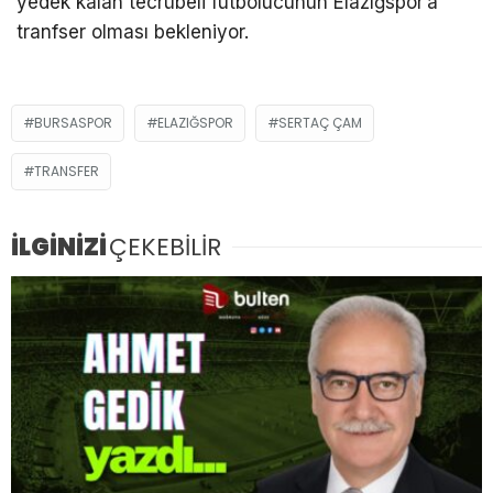
yedek kalan tecrübeli futbolucunun Elazığspor’a
tranfser olması bekleniyor.
BURSASPOR
ELAZIĞSPOR
SERTAÇ ÇAM
TRANSFER
İLGİNİZİ
ÇEKEBİLİR