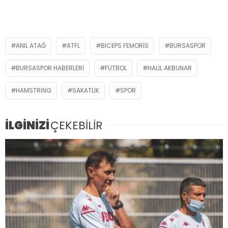
ANIL ATAĞ
ATFL
BICEPS FEMORIS
BURSASPOR
BURSASPOR HABERLERI
FUTBOL
HALIL AKBUNAR
HAMSTRING
SAKATLIK
SPOR
İLGİNİZİ
ÇEKEBİLİR