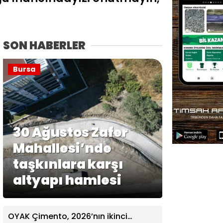
SON HABERLER
Bursa
30 Ağustos Zafer
Mahallesi’nde
taşkınlara karşı
altyapı hamlesi
OYAK Çimento, 2026’nın ikinci