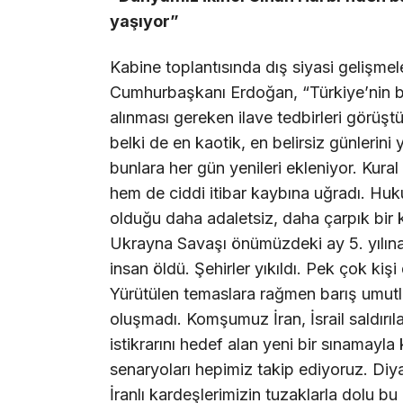
yaşıyor”
Kabine toplantısında dış siyasi gelişmeleri
Cumhurbaşkanı Erdoğan, “Türkiye’nin bu 
alınması gereken ilave tedbirleri görüş
belki de en kaotik, en belirsiz günlerin
bunlara her gün yenileri ekleniyor. Kural
hem de ciddi itibar kaybına uğradı. H
olduğu daha adaletsiz, daha çarpık bir
Ukrayna Savaşı önümüzdeki ay 5. yılına
insan öldü. Şehirler yıkıldı. Pek çok ki
Yürütülen temaslara rağmen barış umutlar
oluşmadı. Komşumuz İran, İsrail saldırı
istikrarını hedef alan yeni bir sınamayl
senaryoları hepimiz takip ediyoruz. Diy
İranlı kardeşlerimizin tuzaklarla dolu b