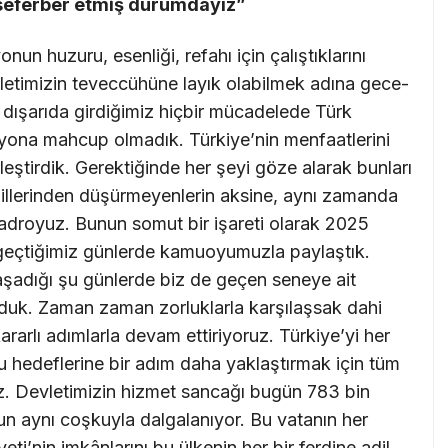
 seferber etmiş durumdayız”
nun huzuru, esenliği, refahı için çalıştıklarını
etimizin teveccühüne layık olabilmek adına gece-
dışarıda girdiğimiz hiçbir mücadelede Türk
ilyona mahcup olmadık. Türkiye’nin menfaatlerini
eştirdik. Gerektiğinde her şeyi göze alarak bunları
dillerinden düşürmeyenlerin aksine, aynı zamanda
kadroyuz. Bunun somut bir işareti olarak 2025
 geçtiğimiz günlerde kamuoyumuzla paylaştık.
aşadığı şu günlerde biz de geçen seneye ait
unduk. Zaman zaman zorluklarla karşılaşsak dahi
arlı adımlarla devam ettiriyoruz. Türkiye’yi her
 hedeflerine bir adım daha yaklaştırmak için tüm
z. Devletimizin hizmet sancağı bugün 783 bin
un aynı coşkuyla dalgalanıyor. Bu vatanın her
ti’nin imkânlarını bu ülkenin her bir ferdine adil