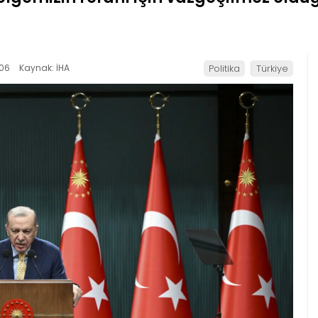
:06
Kaynak: İHA
Politika
Türkiye