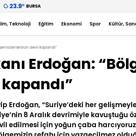
23.9
°
BURSA
lim, Teknoloji
Eğitim
Ekonomi
Spor
Kültür, San
emizde terörün devri kapandı”
nı Erdoğan: “Böl
i kapandı”
 Erdoğan, “Suriye’deki her gelişmeyl
ye’nin 8 Aralık devrimiyle kavuştuğu ö
hvil edilmesi için yoğun çaba harcıyoruz
ölgemizin refahı için vazgeçilmez oldu