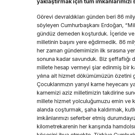
yaklaştırmak için tüm imkânlarımızı
Görevi devraldıkları günden beri 86 milyo
söyleyen Cumhurbaşkanı Erdoğan, “Mill
gündüz demeden koşturduk. İçeride ve 
milletinin başını yere eğdirmedik. 86 m
her zaman gündemimizin ilk sırasına yerl
sonuna kadar savunduk. Biz şeffaflığı 
millete hesap vermeyi şiar edinmiş bir 
yılına ait hizmet dökümümüzün özetini
Çocuklarımızın yarıyıl karne heyecanı y
karnemizi aziz milletimizin takdirine s
millete hizmet yolculuğumuzu emin ve kar
alanda coşturmak, şaha kaldırmak, kutlu
imkânlarımızı seferber etmiş durumdayı
kilometrekarenin her karışında hamdols
köşesini ihya etmekte, Türkiye Cumhuriye