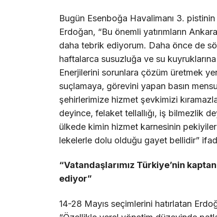
Bugün Esenboğa Havalimanı 3. pistinin ve 
Erdoğan, “Bu önemli yatırımların Ankar
daha tebrik ediyorum. Daha önce de söy
haftalarca susuzluğa ve su kuyrukların
Enerjilerini sorunlara çözüm üretmek ye
suçlamaya, görevini yapan basın mensup
şehirlerimize hizmet şevkimizi kıramazlar
deyince, felaket tellallığı, iş bilmezlik
ülkede kimin hizmet karnesinin pekiyilerle 
lekelerle dolu olduğu gayet bellidir” ifad
“Vatandaşlarımız Türkiye’nin kaptan
ediyor”
14-28 Mayıs seçimlerini hatırlatan Erdo