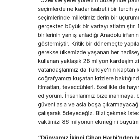
“Özellikle yerel yönetim düzeyinde patl
seçimlerde ne kadar isabetli bir tercih 
seçimlerinde milletimiz derin bir uçur
gerçekten büyük bir vartayı atlatmıştır. 
birilerinin yanlış anladığı Anadolu irfa
göstermiştir. Kritik bir dönemeçte yapı
gerekse ülkemizde yaşanan her hadiseyle
kullanan yaklaşık 28 milyon kardeşimizin
vatandaşlarımız da Türkiye’nin kaptan 
coğrafyamızı kuşatan krizlere baktığın
itimatları, teveccühleri, özellikle de ha
ediyorum. İnsanlarımız bize inanmaya, 
güveni asla ve asla boşa çıkarmayacağ
çalışarak ödeyeceğiz. Bizi çekmek isted
vaktimizi 86 milyonun ekmeğini büyütme
“Dünyamız İkinci Cihan Harbi’nden bu 