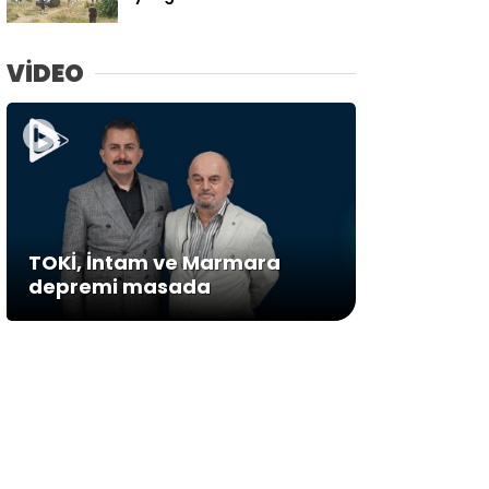
VİDEO
TOKİ, İntam ve Marmara
depremi masada