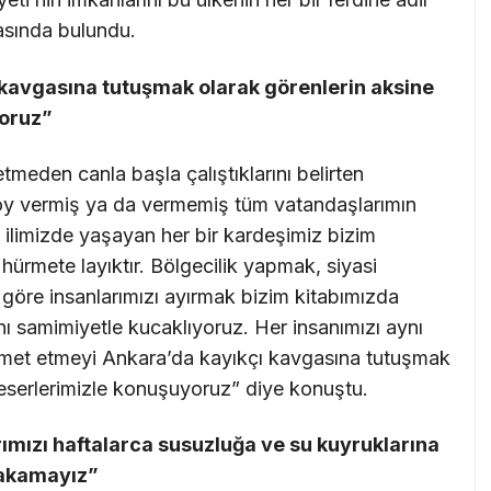
masında bulundu.
kavgasına tutuşmak olarak görenlerin aksine
yoruz”
meden canla başla çalıştıklarını belirten
oy vermiş ya da vermemiş tüm vatandaşlarımın
1 ilimizde yaşayan her bir kardeşimiz bizim
hürmete layıktır. Bölgecilik yapmak, siyasi
e göre insanlarımızı ayırmak bizim kitabımızda
nı samimiyetle kucaklıyoruz. Her insanımızı aynı
met etmeyi Ankara’da kayıkçı kavgasına tutuşmak
 eserlerimizle konuşuyoruz” diye konuştu.
rımızı haftalarca susuzluğa ve su kuyruklarına
rakamayız”