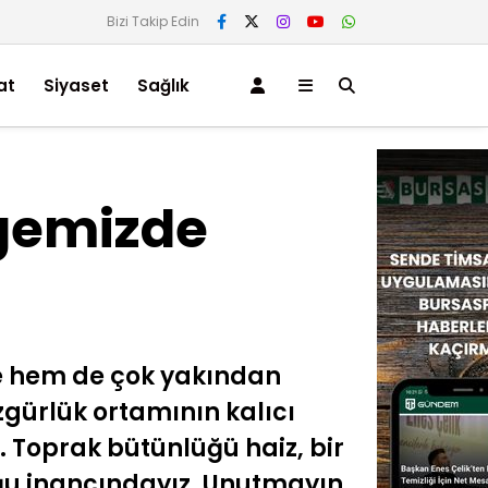
Bizi Takip Edin
at
Siyaset
Sağlık
gemizde
e hem de çok yakından
zgürlük ortamının kalıcı
. Toprak bütünlüğü haiz, bir
ğu inancındayız. Unutmayın,