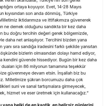
ak veren skandallar, Türkiye’nin son genel
yaptığını ortaya koyuyor. Evet, 14-28 Mayıs
umun kıyısından son anda dönmüş, Türkiye
Milletimiz iktidarımıza ve ittifakımıza güvenerek
nının ne demek olduğunu sandıkta bir kez daha
lan bu doğru tercihin değeri gerek bölgemizde,
 daha net anlaşılıyor. Tercihini bizden yana
 yanı sıra sandığa iradesini farklı şekilde yansıtan
köşkünde bizlerin olmasından dolayı hamd ediyor,
da kendini güvende hissediyor. Bugün bir kez daha
yır duaları için 86 milyonun tamamına teşekkür
bize güvenmeye devam etsin. İnşallah biz bu
ız. Milletimize şükran borcumuzu daha çok
ikleri suni ve sanal tartışmalara girmeyecek,
k, hizmet ve eser üretmek için kullanacağız.”
yana belki de en kaotik, en belirsiz günlerini