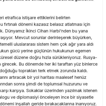
 etraflıca istişare ettiklerini belirten
fırtınalı dönemi kazasız belasız atlatması için
tük. Dünyamız İkinci Cihan Harbi’nden bu yana
i yaşıyor. Mevcut sorunlar derinleşerek büyürken,
 temelli uluslararası sistem hem çok ağır yara aldı
ukukun gücü yerine güçlünün hukukunun egemen
 küresel düzene doğru hızla sürükleniyoruz. Rusya-
 girecek. Bu dönemde her iki taraftan yüz binlerce
şi doğduğu toprakları terk etmek zorunda kaldı.
ını artıracak bir yol haritası maalesef henüz
larından sonra şimdi de toplumsal huzurunu ve
a karşı karşıya. Sokaklar üzerinden yazılmak istenen
alogu ve diplomasiyi önceleyen ince bir siyasetle
u dönemi inşallah geride bırakacaklarına inanıyoruz.