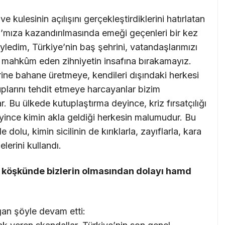
kulesinin açılışını gerçekleştirdiklerini hatırlatan
a’mıza kazandırılmasında emeği geçenleri bir kez
ledim, Türkiye’nin baş şehrini, vatandaşlarımızı
a mahkûm eden zihniyetin insafına bırakamayız.
rine bahane üretmeye, kendileri dışındaki herkesi
larını tehdit etmeye harcayanlar bizim
. Bu ülkede kutuplaştırma deyince, kriz fırsatçılığı
 deyince kimin akla geldiği herkesin malumudur. Bu
dolu, kimin sicilinin de kırıklarla, zayıflarla, kara
elerini kullandı.
 köşkünde bizlerin olmasından dolayı hamd
ğan şöyle devam etti: