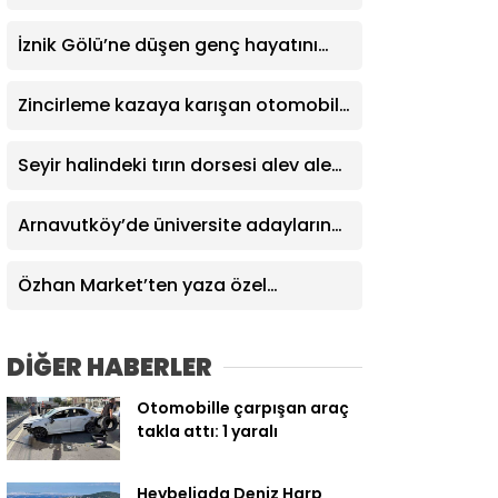
çeyreğinde de olumlu performansını
sürdürdü
İznik Gölü’ne düşen genç hayatını
kaybetti, gözyaşlarıyla toprağa
verildi
Zincirleme kazaya karışan otomobil
attı: Araçtan burnu bile kanamadan
çıktı
Seyir halindeki tırın dorsesi alev alev
yandı, faciayı sürücülerin dikkati
önledi
Arnavutköy’de üniversite adaylarına
tercih desteği
Özhan Market’ten yaza özel
kampanya
DİĞER HABERLER
Otomobille çarpışan araç
takla attı: 1 yaralı
Heybeliada Deniz Harp