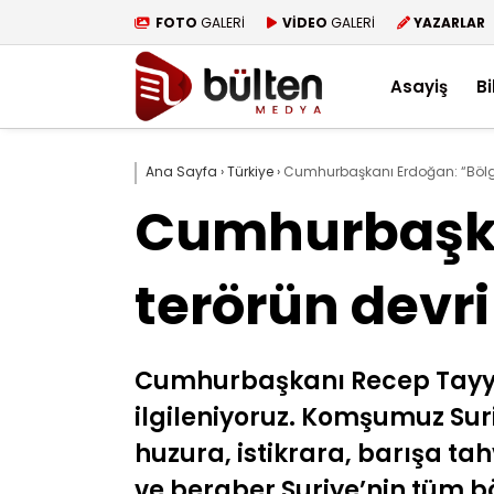
FOTO
GALERİ
VİDEO
GALERİ
YAZARLAR
Asayiş
Bi
Ana Sayfa
›
Türkiye
›
Cumhurbaşkanı Erdoğan: “Bölg
Cumhurbaşka
terörün devr
Cumhurbaşkanı Recep Tayyip
ilgileniyoruz. Komşumuz Suri
huzura, istikrara, barışa ta
ve beraber Suriye’nin tüm b