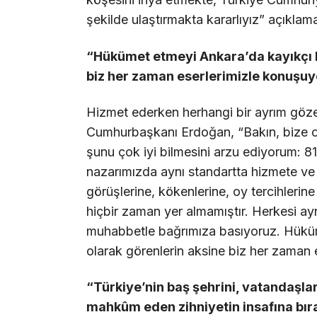
şekilde ulaştırmakta kararlıyız” açıkla
“Hükümet etmeyi Ankara’da kayıkçı 
biz her zaman eserlerimizle konuşu
Hizmet ederken herhangi bir ayrım gözet
Cumhurbaşkanı Erdoğan, “Bakın, bize 
şunu çok iyi bilmesini arzu ediyorum: 8
nazarımızda aynı standartta hizmete ve 
görüşlerine, kökenlerine, oy tercihlerin
hiçbir zaman yer almamıştır. Herkesi ay
muhabbetle bağrımıza basıyoruz. Hükü
olarak görenlerin aksine biz her zaman
“Türkiye’nin baş şehrini, vatandaşla
mahkûm eden zihniyetin insafına bı