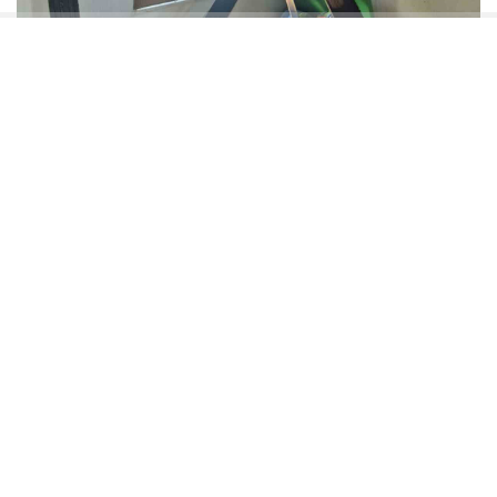
Yangın,
Kayacık Mahallesi 2235 Sokak’ta
bulunan
bir evin çatısında meydana geldi. Edinilen bilgilere
göre, tadilat çalışması sırasında kaynak
makinesinden çıkan kıvılcımlar çatıdaki malzemeleri
tutuşturdu.