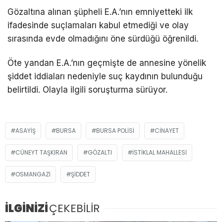
Gözaltına alınan şüpheli E.A.’nın emniyetteki ilk
ifadesinde suçlamaları kabul etmediği ve olay
sırasında evde olmadığını öne sürdüğü öğrenildi.
Öte yandan E.A.’nın geçmişte de annesine yönelik
şiddet iddiaları nedeniyle suç kaydının bulunduğu
belirtildi. Olayla ilgili soruşturma sürüyor.
ASAYIŞ
BURSA
BURSA POLISI
CINAYET
CÜNEYT TAŞKIRAN
GÖZALTI
İSTIKLAL MAHALLESI
OSMANGAZI
ŞIDDET
İLGİNİZİ
ÇEKEBİLİR