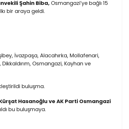
vekili Şahin Biba,
Osmangazi’ye bağlı 15
ı bir araya geldi.
ibey, İvazpaşa, Alacahırka, Mollafenari,
, Dikkaldırım, Osmangazi, Kayhan ve
leştirildi buluşma.
 Kürşat Hasanoğlu ve AK Parti Osmangazi
ıldı bu buluşmaya.