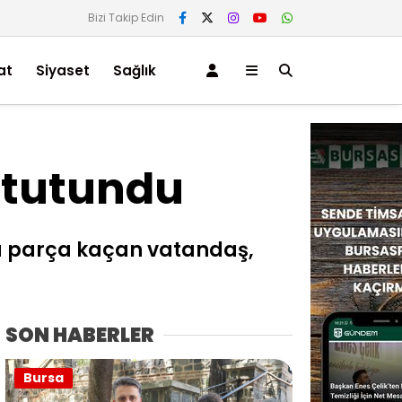
Bizi Takip Edin
at
Siyaset
Sağlık
 tutundu
una parça kaçan vatandaş,
SON HABERLER
Bursa