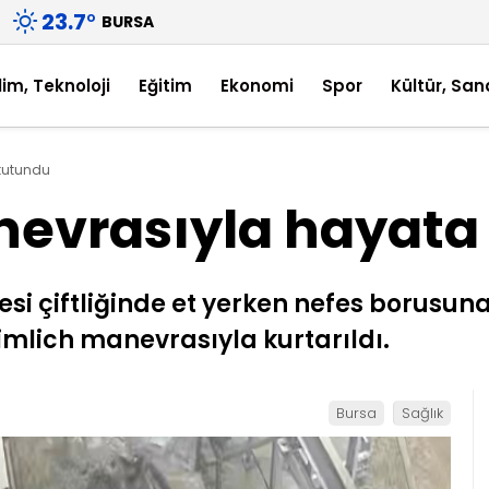
23.7
°
BURSA
lim, Teknoloji
Eğitim
Ekonomi
Spor
Kültür, San
tutundu
nevrasıyla hayata
besi çiftliğinde et yerken nefes borus
imlich manevrasıyla kurtarıldı.
Bursa
Sağlık