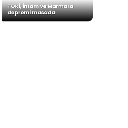
TOKİ, İntam ve Marmara
depremi masada