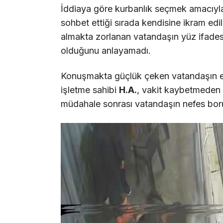
İddiaya göre kurbanlık seçmek amacıyla 
sohbet ettiği sırada kendisine ikram edi
almakta zorlanan vatandaşın yüz ifadesi
olduğunu anlayamadı.
Konuşmakta güçlük çeken vatandaşın el
işletme sahibi
H.A.
, vakit kaybetmeden
müdahale sonrası vatandaşın nefes borus