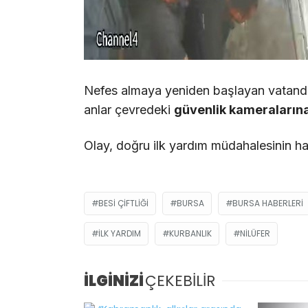
Nefes almaya yeniden başlayan vatandaş
anlar çevredeki
güvenlik kameralarına
Olay, doğru ilk yardım müdahalesinin ha
BESI ÇIFTLIĞI
BURSA
BURSA HABERLERI
ILK YARDIM
KURBANLIK
NILÜFER
İLGİNİZİ
ÇEKEBİLİR