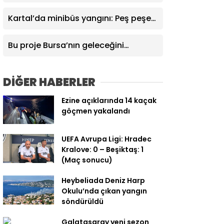
gemisinde makine arızası
Kartal’da minibüs yangını: Peş peşe
patlamalar paniğe neden oldu
Bu proje Bursa’nın geleceğini
değiştirecek
DİĞER HABERLER
Ezine açıklarında 14 kaçak
göçmen yakalandı
UEFA Avrupa Ligi: Hradec
Kralove: 0 – Beşiktaş: 1
(Maç sonucu)
Heybeliada Deniz Harp
Okulu’nda çıkan yangın
söndürüldü
Galatasaray yeni sezon