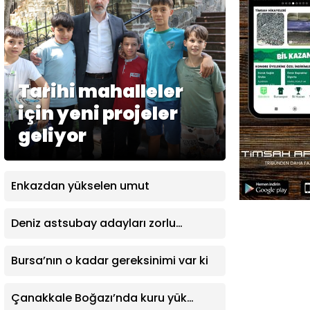
Tarihi mahalleler
için yeni projeler
geliyor
Enkazdan yükselen umut
Deniz astsubay adayları zorlu
eğitimlerle Mavi Vatan’da göreve
hazırlanıyor
Bursa’nın o kadar gereksinimi var ki
Çanakkale Boğazı’nda kuru yük