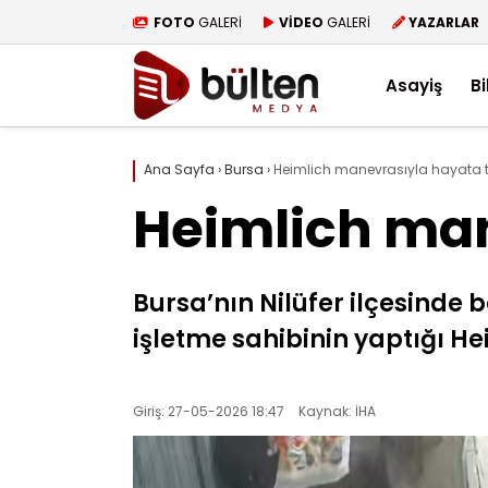
FOTO
GALERİ
VİDEO
GALERİ
YAZARLAR
Asayiş
Bi
Ana Sayfa
›
Bursa
›
Heimlich manevrasıyla hayata 
Heimlich ma
Bursa’nın Nilüfer ilçesinde 
işletme sahibinin yaptığı He
Giriş: 27-05-2026 18:47
Kaynak: İHA