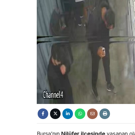
Bursa’nın
Nilüfer ilçesinde
yaşanan ola