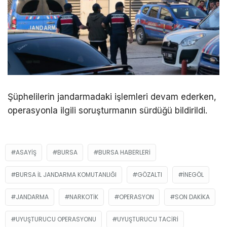
Şüphelilerin jandarmadaki işlemleri devam ederken,
operasyonla ilgili soruşturmanın sürdüğü bildirildi.
ASAYIŞ
BURSA
BURSA HABERLERI
BURSA İL JANDARMA KOMUTANLIĞI
GÖZALTI
İNEGÖL
JANDARMA
NARKOTIK
OPERASYON
SON DAKIKA
UYUŞTURUCU OPERASYONU
UYUŞTURUCU TACIRI