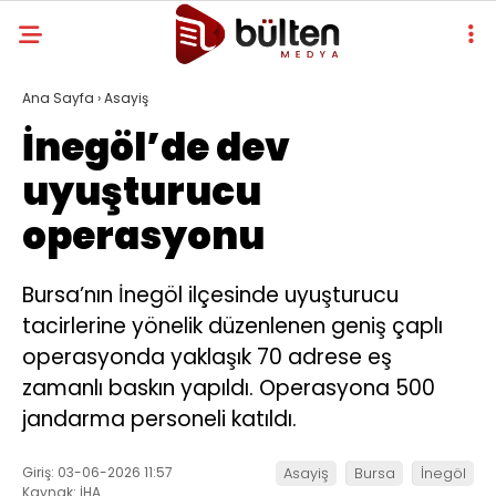
Ana Sayfa
›
Asayiş
İnegöl’de dev
uyuşturucu
operasyonu
Bursa’nın İnegöl ilçesinde uyuşturucu
tacirlerine yönelik düzenlenen geniş çaplı
operasyonda yaklaşık 70 adrese eş
zamanlı baskın yapıldı. Operasyona 500
jandarma personeli katıldı.
Giriş: 03-06-2026 11:57
Asayiş
Bursa
İnegöl
Kaynak: İHA