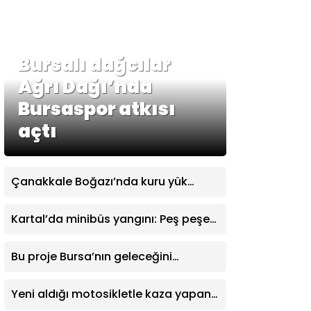
Bursalı dağcılar
Ağrı Dağı’nda
Bursaspor atkısı
açtı
Çanakkale Boğazı’nda kuru yük
gemisinde makine arızası
Kartal’da minibüs yangını: Peş peşe
patlamalar paniğe neden oldu
Bu proje Bursa’nın geleceğini
değiştirecek
Yeni aldığı motosikletle kaza yapan
genç hayatını kaybetti: O anlar