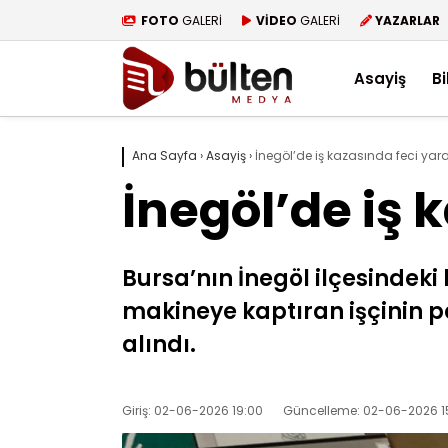
FOTO
GALERİ
VİDEO
GALERİ
YAZARLAR
Asayiş
Bi
Ana Sayfa
›
Asayiş
›
İnegöl’de iş kazasında feci ya
İnegöl’de iş
Bursa’nın İnegöl ilçesindek
makineye kaptıran işçinin pa
alındı.
Giriş: 02-06-2026 19:00
Güncelleme: 02-06-2026 1