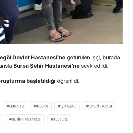
negöl Devlet Hastanesi’ne
götürülen işçi, burada
lansla
Bursa Şehir Hastanesi’ne
sevk edildi.
oruşturma başlatıldığı
öğrenildi.
EMRAH Z
İNEGÖL
IŞ KAZASI
İŞYERI KAZASI
ŞEHIR HASTANESI
TESTERE