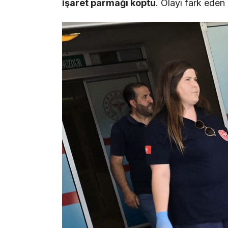
işaret parmağı koptu
. Olayı fark eden 