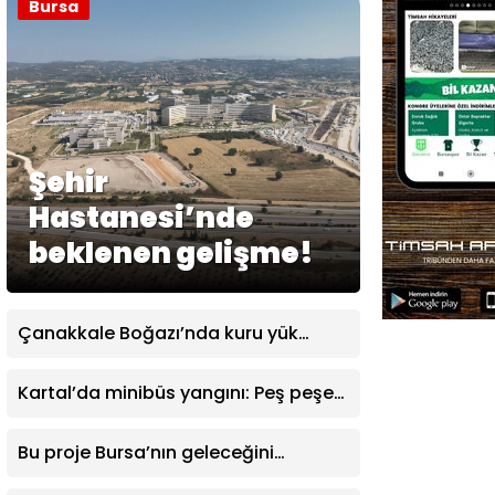
Bursa
Şehir
Hastanesi’nde
beklenen gelişme!
Çanakkale Boğazı’nda kuru yük
gemisinde makine arızası
Kartal’da minibüs yangını: Peş peşe
patlamalar paniğe neden oldu
Bu proje Bursa’nın geleceğini
değiştirecek