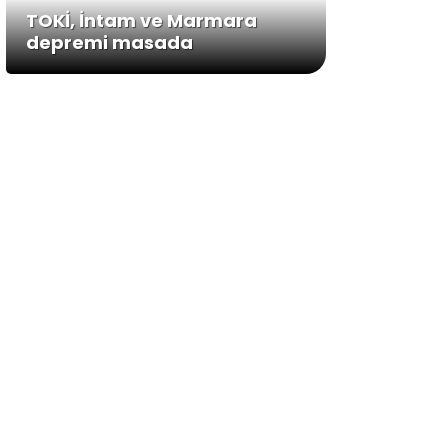
TOKİ, İntam ve Marmara
depremi masada