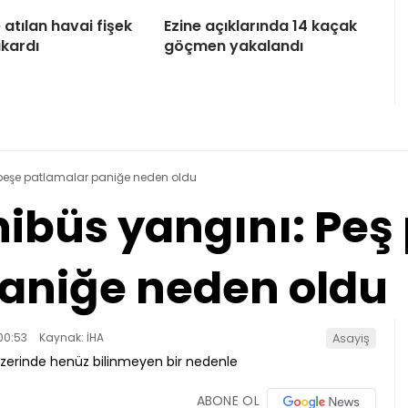
atılan havai fişek
Ezine açıklarında 14 kaçak
ıkardı
göçmen yakalandı
 peşe patlamalar paniğe neden oldu
nibüs yangını: Peş
aniğe neden oldu
00:53
Kaynak: İHA
Asayiş
ABONE OL