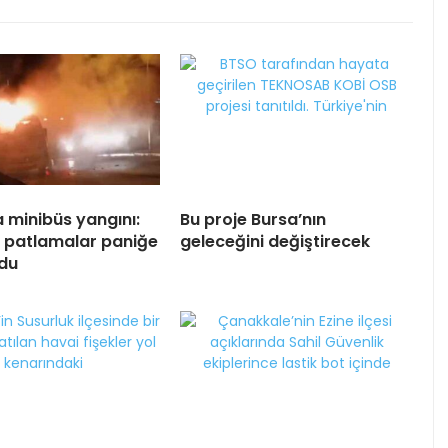
a minibüs yangını:
Bu proje Bursa’nın
 patlamalar paniğe
geleceğini değiştirecek
du