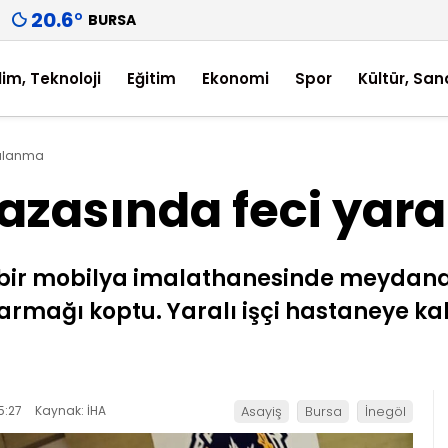
20.6
°
BURSA
lim, Teknoloji
Eğitim
Ekonomi
Spor
Kültür, San
ralanma
 kazasında feci ya
i bir mobilya imalathanesinde meydana 
rmağı koptu. Yaralı işçi hastaneye kal
5:27
Kaynak: İHA
Asayiş
Bursa
İnegöl