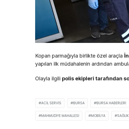
Kopan parmağıyla birlikte özel araçla
İ
yapılan ilk müdahalenin ardından ambu
Olayla ilgili
polis ekipleri tarafından s
ACIL SERVIS
BURSA
BURSA HABERLERI
MAHMUDIYE MAHALLESI
MOBILYA
SAĞLIK