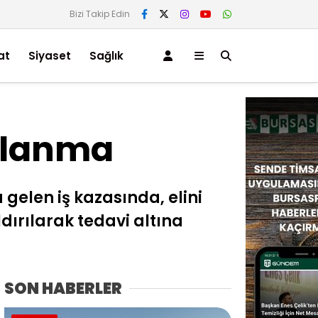
Bizi Takip Edin
at
Siyaset
Sağlık
ralanma
gelen iş kazasında, elini
dırılarak tedavi altına
SON HABERLER