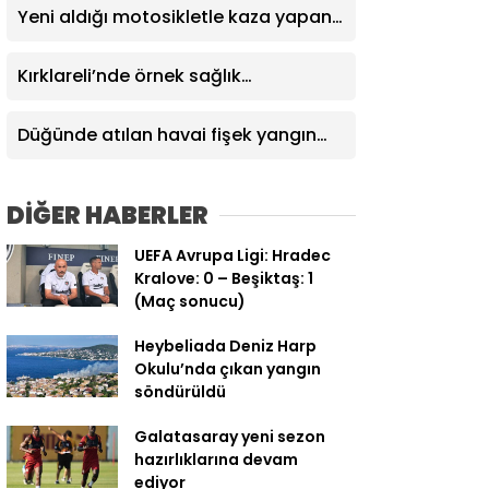
Yeni aldığı motosikletle kaza yapan
genç hayatını kaybetti: O anlar
kamerada
Kırklareli’nde örnek sağlık
koordinasyonu: Ağır yaralı hasta
hava ambulansıyla Ankara’ya sevk
Düğünde atılan havai fişek yangın
edildi
çıkardı
DİĞER HABERLER
UEFA Avrupa Ligi: Hradec
Kralove: 0 – Beşiktaş: 1
(Maç sonucu)
Heybeliada Deniz Harp
Okulu’nda çıkan yangın
söndürüldü
Galatasaray yeni sezon
hazırlıklarına devam
ediyor