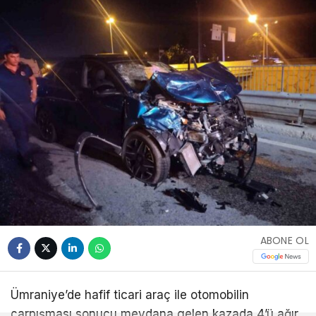
ABONE OL
Ümraniye’de hafif ticari araç ile otomobilin
çarpışması sonucu meydana gelen kazada 4’ü ağır