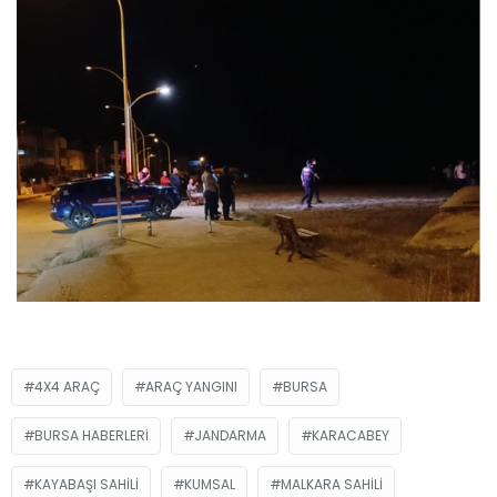
4X4 ARAÇ
ARAÇ YANGINI
BURSA
BURSA HABERLERI
JANDARMA
KARACABEY
KAYABAŞI SAHILI
KUMSAL
MALKARA SAHILI