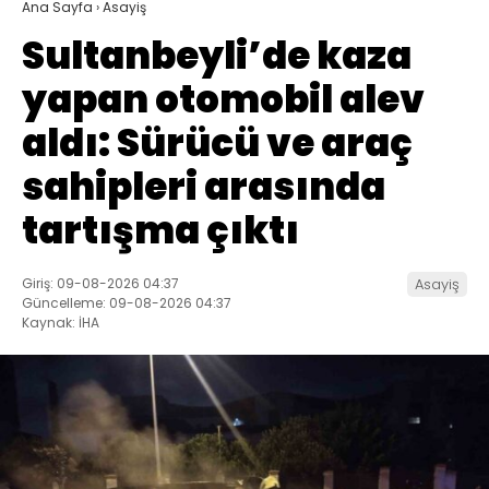
Ana Sayfa
›
Asayiş
Sultanbeyli’de kaza
yapan otomobil alev
aldı: Sürücü ve araç
sahipleri arasında
tartışma çıktı
Giriş: 09-08-2026 04:37
Asayiş
Güncelleme: 09-08-2026 04:37
Kaynak: İHA