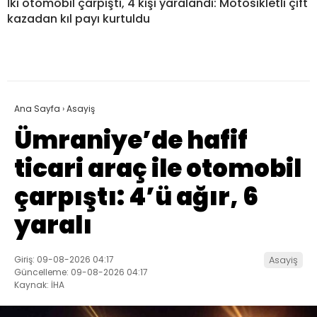
İki otomobil çarpıştı, 4 kişi yaralandı: Motosikletli çift
kazadan kıl payı kurtuldu
Ana Sayfa
›
Asayiş
Ümraniye’de hafif
ticari araç ile otomobil
çarpıştı: 4’ü ağır, 6
yaralı
Giriş: 09-08-2026 04:17
Asayiş
Güncelleme: 09-08-2026 04:17
Kaynak: İHA