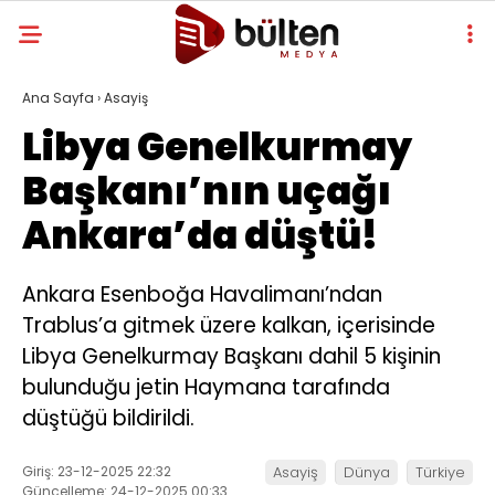
Ana Sayfa
›
Asayiş
Libya Genelkurmay
Başkanı’nın uçağı
Ankara’da düştü!
Ankara Esenboğa Havalimanı’ndan
Trablus’a gitmek üzere kalkan, içerisinde
Libya Genelkurmay Başkanı dahil 5 kişinin
bulunduğu jetin Haymana tarafında
düştüğü bildirildi.
Giriş: 23-12-2025 22:32
Asayiş
Dünya
Türkiye
Güncelleme: 24-12-2025 00:33