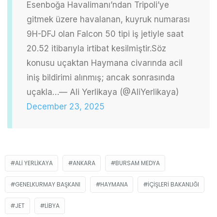
Esenboğa Havalimanı’ndan Tripoli’ye
gitmek üzere havalanan, kuyruk numarası
9H-DFJ olan Falcon 50 tipi iş jetiyle saat
20.52 itibarıyla irtibat kesilmiştir.
Söz
konusu uçaktan Haymana civarında acil
iniş bildirimi alınmış; ancak sonrasında
uçakla…
— Ali Yerlikaya (@AliYerlikaya)
December 23, 2025
ALI YERLIKAYA
ANKARA
BURSAM MEDYA
GENELKURMAY BAŞKANI
HAYMANA
İÇIŞLERI BAKANLIĞI
JET
LIBYA