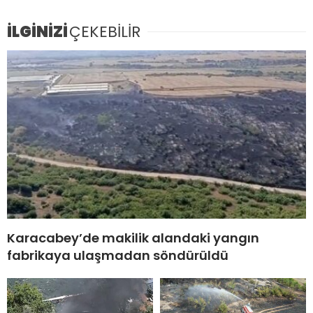
İLGİNİZİ
ÇEKEBİLİR
Karacabey’de makilik alandaki yangın
fabrikaya ulaşmadan söndürüldü