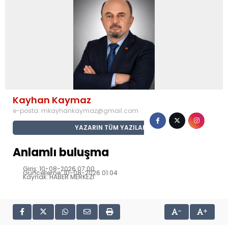
Kayhan Kaymaz
e-posta:
mkayhankaymaz@gmail.com
YAZARIN TÜM YAZILARI
Anlamlı buluşma
Giriş: 10-08-2026 07:00
Güncelleme: 10-08-2026 01:04
Kaynak: HABER MERKEZI
-
+