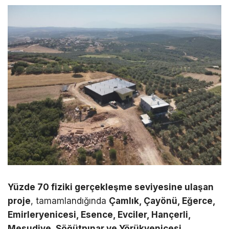
Yüzde 70 fiziki gerçekleşme seviyesine ulaşan
proje
, tamamlandığında
Çamlık, Çayönü, Eğerce,
Emirleryenicesi, Esence, Evciler, Hançerli,
Mesudiye, Söğütpınar ve Yörükyenicesi