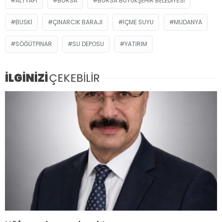
ALTYAPI
BURSA
BURSA BÜYÜKŞEHIR BELEDIYESI
BUSKİ
ÇINARCIK BARAJI
İÇME SUYU
MUDANYA
SÖĞÜTPINAR
SU DEPOSU
YATIRIM
İLGİNİZİ
ÇEKEBİLİR