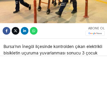
ABONE OL
Bursa’nın İnegöl ilçesinde kontrolden çıkan elektrikli
bisikletin uçuruma yuvarlanması sonucu 3 çocuk
yaralandı.
Kaza, saat 21.30 sıralarında Yeniceköy ile Esenköy
mahallelerini birbirine bağlayan yol üzerinde
meydana geldi. C.D. (17) yönetimindeki elektrikli
bisiklet, yokuş aşağı inerken sürücüsünün
kontrolünden çıkarak yaklaşık 40 metrelik uçuruma
yuvarlandı. Kazada bisiklet sürücüsü ile arkasında