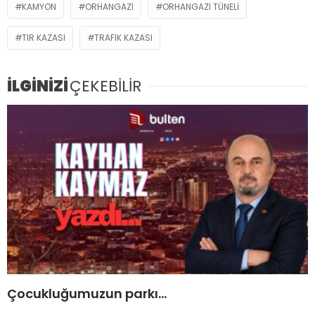
KAMYON
ORHANGAZI
ORHANGAZI TÜNELI
TIR KAZASI
TRAFIK KAZASI
İLGİNİZİ
ÇEKEBİLİR
Çocukluğumuzun parkı…