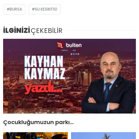
BURSA
SU KESINTISI
İLGİNİZİ
ÇEKEBİLİR
Çocukluğumuzun parkı…