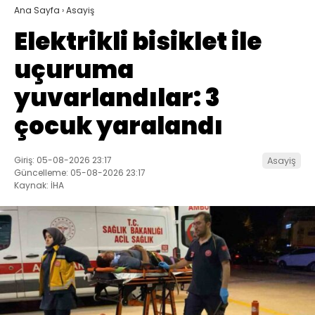
Ana Sayfa
›
Asayiş
Elektrikli bisiklet ile
uçuruma
yuvarlandılar: 3
çocuk yaralandı
Giriş: 05-08-2026 23:17
Asayiş
Güncelleme: 05-08-2026 23:17
Kaynak: İHA