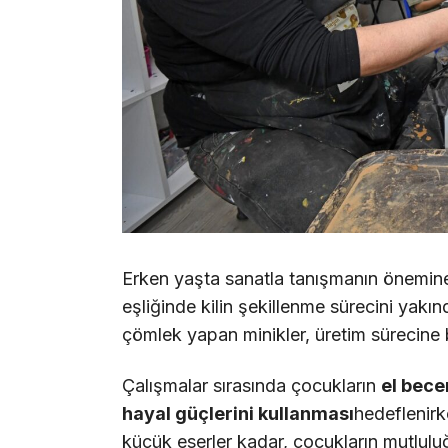
Erken yaşta sanatla tanışmanın önemine 
eşliğinde kilin şekillenme sürecini yakı
çömlek yapan minikler, üretim sürecine bi
Çalışmalar sırasında çocukların
el bece
hayal güçlerini kullanması
hedeflenirke
küçük eserler kadar, çocukların mutlulu