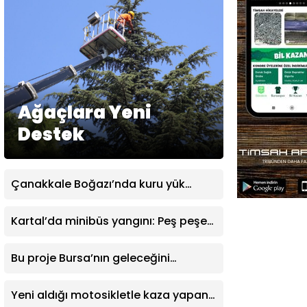
Ağaçlara Yeni
Destek
Çanakkale Boğazı’nda kuru yük
gemisinde makine arızası
Kartal’da minibüs yangını: Peş peşe
patlamalar paniğe neden oldu
Bu proje Bursa’nın geleceğini
değiştirecek
Yeni aldığı motosikletle kaza yapan