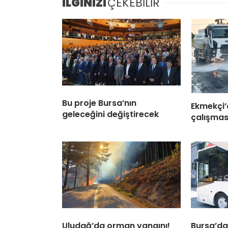
İLGİNİZİ
ÇEKEBİLİR
Bu proje Bursa’nın
Ekmekçi’
geleceğini değiştirecek
çalışmas
Uludağ’da orman yangını!
Bursa’da 