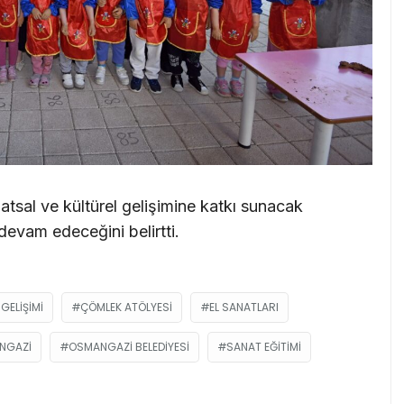
atsal ve kültürel gelişimine katkı sunacak
 devam edeceğini belirtti.
GELIŞIMI
ÇÖMLEK ATÖLYESI
EL SANATLARI
NGAZI
OSMANGAZI BELEDIYESI
SANAT EĞITIMI