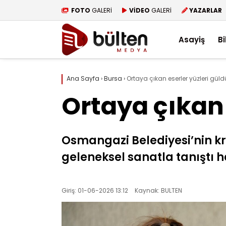
FOTO
GALERİ
VİDEO
GALERİ
YAZARLAR
Asayiş
Bi
Ana Sayfa
›
Bursa
›
Ortaya çıkan eserler yüzleri güld
Ortaya çıkan 
Osmangazi Belediyesi’nin k
geleneksel sanatla tanıştı 
Giriş: 01-06-2026 13:12
Kaynak: BULTEN