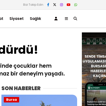
Bizi Takip Edin
at
Siyaset
Sağlık
ldürdü!
rinde çocuklar hem
lmaz bir deneyim yaşadı.
SON HABERLER
Bursa