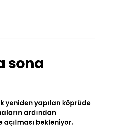
a sona
rak yeniden yapılan köprüde
maların ardından
e açılması bekleniyor.