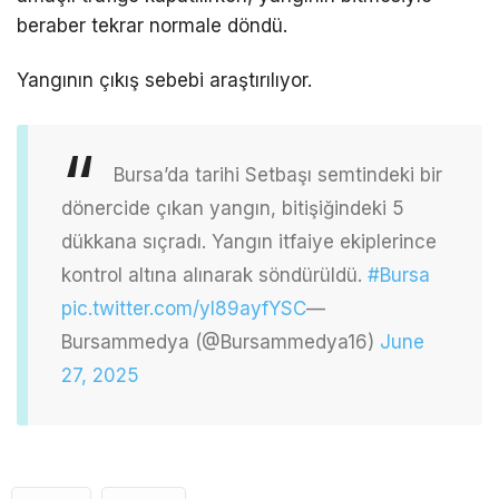
beraber tekrar normale döndü.
Yangının çıkış sebebi araştırılıyor.
Bursa’da tarihi Setbaşı semtindeki bir
dönercide çıkan yangın, bitişiğindeki 5
dükkana sıçradı. Yangın itfaiye ekiplerince
kontrol altına alınarak söndürüldü.
#Bursa
pic.twitter.com/yI89ayfYSC
—
Bursammedya (@Bursammedya16)
June
27, 2025