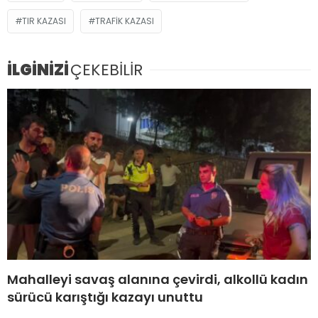
TIR KAZASI
TRAFIK KAZASI
İLGİNİZİ
ÇEKEBİLİR
Mahalleyi savaş alanına çevirdi, alkollü kadın
sürücü karıştığı kazayı unuttu