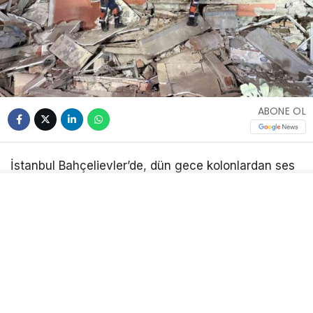
ABONE OL
İstanbul Bahçelievler’de, dün gece kolonlardan ses
gelmesi üzerine boşaltılan 6 katlı bina çöktü. AFAD
ve itfaiye ekipleri, tedbir amaçlı arama yaptı. Çöken
bina ve ekiplerin çalışması havadan görüntülendi.
Olay, saat 21.30 sıralarında Bahçelievler Yenibosna
Merkez Mahallesi Taşova Sokak’ta meydana geldi.
Edinilen bilgiye göre, dün gece saatlerinde 38 yıllık