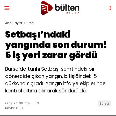
Ana Sayfa
›
Bursa
Setbaşı’ndaki
yangında son durum!
5 iş yeri zarar gördü
Bursa’da tarihi Setbaşı semtindeki bir
dönercide çıkan yangın, bitişiğindeki 5
dükkana sıçradı. Yangın itfaiye ekiplerince
kontrol altına alınarak söndürüldü.
Giriş: 27-06-2025 11:13
Bursa
Kaynak: İHA