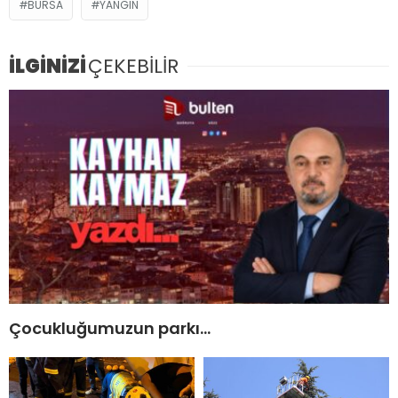
BURSA
YANGIN
İLGİNİZİ
ÇEKEBİLİR
Çocukluğumuzun parkı…