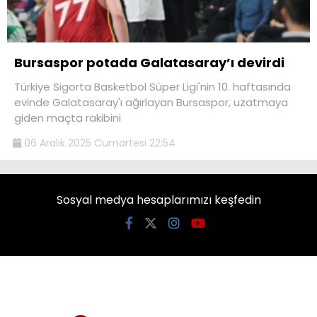
Bursaspor potada Galatasaray’ı devirdi
Türkiye Sigorta Basketbol Süper Ligi'nin 10. haftasında
evinde Galatasaray'ı ağırlayan Bursaspor, uzatmaya
giden maçta rakibini
06 Aralık 2025 Cumartesi 22:54
Sosyal medya hesaplarımızı keşfedin