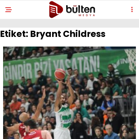
Etiket:
Bryant Childress