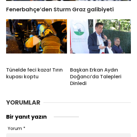
Fenerbahçe’den Sturm Graz galibiyeti
Tünelde feci kaza! Tırın
Başkan Erkan Aydın
kupası koptu
Doğancı’da Talepleri
Dinledi
YORUMLAR
Bir yanıt yazın
Yorum
*