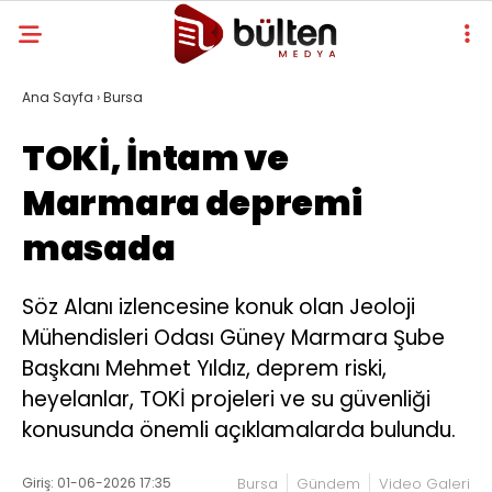
Ana Sayfa
›
Bursa
TOKİ, İntam ve
Marmara depremi
masada
Söz Alanı izlencesine konuk olan Jeoloji
Mühendisleri Odası Güney Marmara Şube
Başkanı Mehmet Yıldız, deprem riski,
heyelanlar, TOKİ projeleri ve su güvenliği
konusunda önemli açıklamalarda bulundu.
Giriş: 01-06-2026 17:35
Bursa
Gündem
Video Galeri