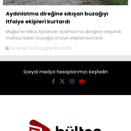
Aydınlatma direğine sıkışan buzağıyı
itfaiye ekipleri kurtardı
Muğla’nın Milas ilçesinde aydınlatma direğine sıkışarak
mahsur kalan buzağıyı itfaiye ekipleri kurtardı.
24 Aralık 2025 Çarşamba 18:03
Sosyal medya hesaplarımızı keşfedin