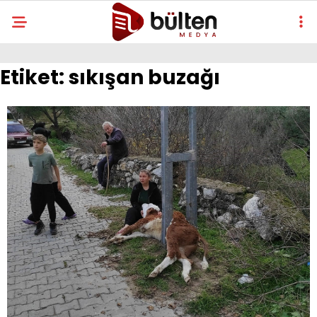
Etiket:
sıkışan buzağı