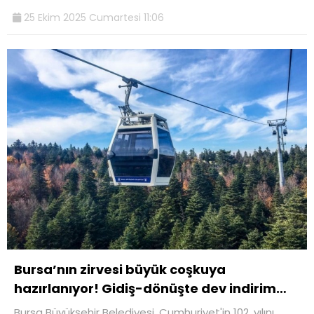
25 Ekim 2025 Cumartesi 11:06
Bursa’nın zirvesi büyük coşkuya
hazırlanıyor! Gidiş-dönüşte dev indirim…
Bursa Büyükşehir Belediyesi, Cumhuriyet'in 102. yılını