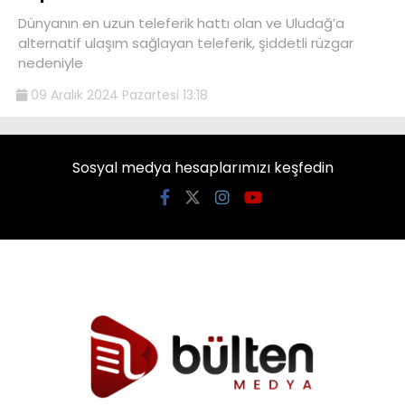
Dünyanın en uzun teleferik hattı olan ve Uludağ’a
alternatif ulaşım sağlayan teleferik, şiddetli rüzgar
nedeniyle
09 Aralık 2024 Pazartesi 13:18
Sosyal medya hesaplarımızı keşfedin