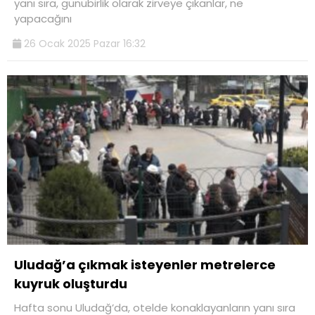
yanı sıra, günübirlik olarak zirveye çıkanlar, ne
yapacağını
26 Ocak 2025 Pazar 16:32
Uludağ’a çıkmak isteyenler metrelerce
kuyruk oluşturdu
Hafta sonu Uludağ’da, otelde konaklayanların yanı sıra