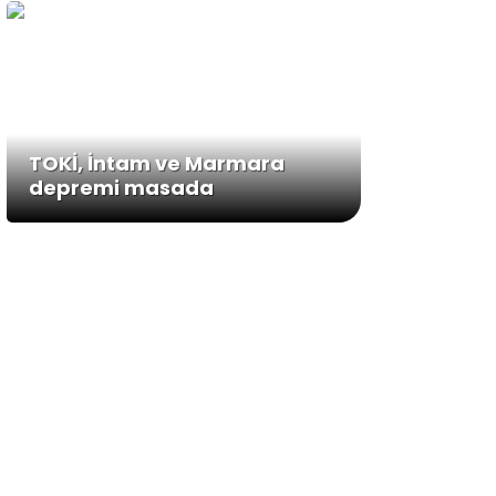
TOKİ, İntam ve Marmara
depremi masada