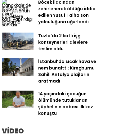
Böcek ilacından
zehirlenerek öldüğü iddia
edilen Yusuf Talha son
yolculuğuna uğurlandı
Tuzla’da 2 katlı işçi
konteynerleri alevlere
teslim oldu
İstanbul’da sıcak hava ve
nem bunalttı: Kireçburnu
Sahili Antalya plajlarını
aratmadı
14 yaşındaki çocuğun
ölümünde tutuklanan
şüphelinin babası ilk kez
konuştu
VİDEO