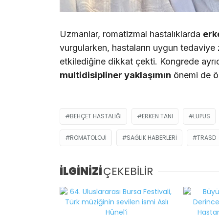
Uzmanlar, romatizmal hastalıklarda
erk
vurgularken, hastaların uygun tedaviye
etkilediğine dikkat çekti. Kongrede ayrı
multidisipliner yaklaşımın
önemi de ön
BEHÇET HASTALIĞI
ERKEN TANI
LUPUS
ROMATOLOJI
SAĞLIK HABERLERI
TRASD
İLGİNİZİ
ÇEKEBİLİR