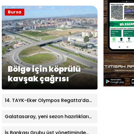
Bursa
Bölge için köprülü
kavşak çağrısı
14. TAYK-Eker Olympos Regatta’da
ilk günün kazananı “Team Nautique
Yachting” oldu
Galatasaray, yeni sezon hazırlıklarını
sürdürüyor
İş Bankası Grubu üst yönetiminde