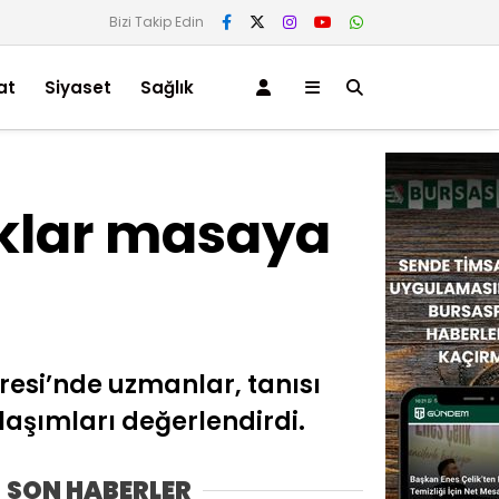
Bizi Takip Edin
at
Siyaset
Sağlık
lıklar masaya
resi’nde uzmanlar, tanısı
laşımları değerlendirdi.
SON HABERLER