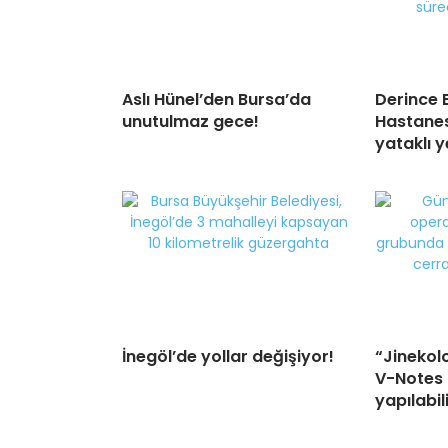
Aslı Hünel’den Bursa’da
Derince 
unutulmaz gece!
Hastanes
yataklı y
İnegöl’de yollar değişiyor!
“Jinekol
V-Notes i
yapılabil