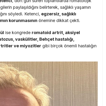
etenci
, dört gün süren toplantılarda romatolojik
gilerin paylaşıldığını belirterek, sağlıklı yaşamın
ğını söyledi. Ketenci,
egzersiz, sağlıklı
şamın korunmasının
önemine dikkat çekti.
ül
ise kongrede
romatoid artrit, aksiyel
tozus, vaskülitler, Behçet hastalığı,
tritler ve miyozitler
gibi birçok önemli hastalığın