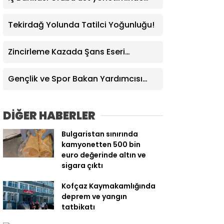
görev değişimi
Tekirdağ Yolunda Tatilci Yoğunluğu!
Zincirleme Kazada Şans Eseri
Yaralanan Olmadı
Gençlik ve Spor Bakan Yardımcısı
Yerlikaya: “Modern pentatlonumuz
olimpiyatta madalya alacak
DİĞER HABERLER
potansiyele geldi”
Bulgaristan sınırında
kamyonetten 500 bin
euro değerinde altın ve
sigara çıktı
Kofçaz Kaymakamlığında
deprem ve yangın
tatbikatı