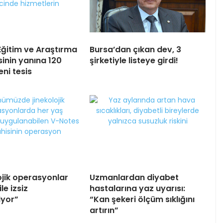
Eğitim ve Araştırma
Bursa’dan çıkan dev, 3
inin yanına 120
şirketiyle listeye girdi!
eni tesis
ojik operasyonlar
Uzmanlardan diyabet
le izsiz
hastalarına yaz uyarısı:
iyor”
“Kan şekeri ölçüm sıklığını
artırın”