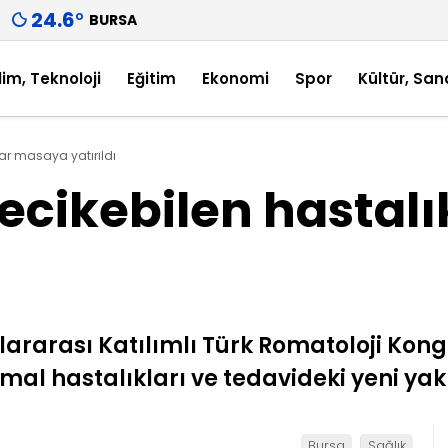
24.6
°
BURSA
lim, Teknoloji
Eğitim
Ekonomi
Spor
Kültür, San
klar masaya yatırıldı
 gecikebilen hasta
ararası Katılımlı Türk Romatoloji Kong
mal hastalıkları ve tedavideki yeni yak
Bursa
Sağlık