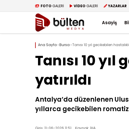
FOTO
GALERİ
VİDEO
GALERİ
YAZARLAR
Asayiş
Bi
Ana Sayfa
›
Bursa
›
Tanısı 10 yıl gecikebilen hastalı
Tanısı 10 yıl
yatırıldı
Antalya’da düzenlenen Ulusl
yıllarca gecikebilen romatiz
Giriş: 11-06-2026 11:51
Kaynak: İHA