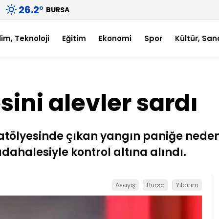
26.2
°
BURSA
lim, Teknoloji
Eğitim
Ekonomi
Spor
Kültür, San
sini alevler sardı
il atölyesinde çıkan yangın paniğe nede
üdahalesiyle kontrol altına alındı.
Asayiş
Bursa
Yıldırım