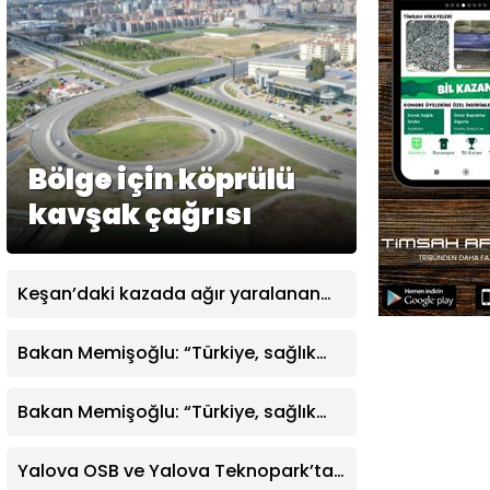
Bölge için köprülü
kavşak çağrısı
Keşan’daki kazada ağır yaralanan
kadın hastanede hayatını kaybetti
Bakan Memişoğlu: “Türkiye, sağlık
hizmetlerinde dünya çapında güven
endeksi çok yükselmiş bir ülkedir”
Bakan Memişoğlu: “Türkiye, sağlık
hizmetlerinde dünya çapında güven
endeksi çok yükselmiş bir ülkedir”
Yalova OSB ve Yalova Teknopark’tan