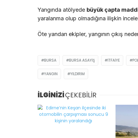
Yangında atölyede
büyük çapta maddi
yaralanma olup olmadığına ilişkin incele
Öte yandan ekipler, yangının çıkış nedeni
BURSA
BURSA ASAYIŞ
İTFAIYE
PO
YANGIN
YILDIRIM
İLGİNİZİ
ÇEKEBİLİR