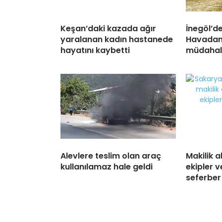
Keşan’daki kazada ağır
İnegöl’d
yaralanan kadın hastanede
Havadan
hayatını kaybetti
müdahale
Alevlere teslim olan araç
Makilik a
kullanılamaz hale geldi
ekipler 
seferber