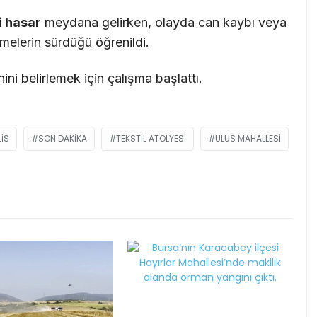
 hasar
meydana gelirken, olayda can kaybı veya
melerin sürdüğü öğrenildi.
ni belirlemek için çalışma başlattı.
LIS
SON DAKIKA
TEKSTIL ATÖLYESI
ULUS MAHALLESI