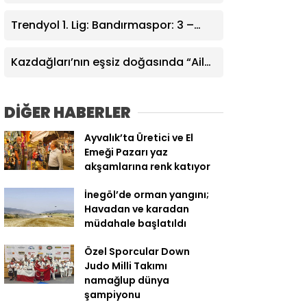
Litvanya’da temaslar
Trendyol 1. Lig: Bandırmaspor: 3 –
İstanbulspor: 0
Kazdağları’nın eşsiz doğasında “Aile
Kampı” düzenlendi
DİĞER HABERLER
Ayvalık’ta Üretici ve El
Emeği Pazarı yaz
akşamlarına renk katıyor
İnegöl’de orman yangını;
Havadan ve karadan
müdahale başlatıldı
Özel Sporcular Down
Judo Milli Takımı
namağlup dünya
şampiyonu