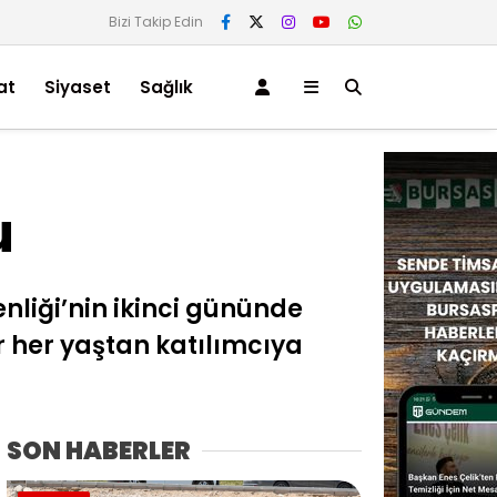
Bizi Takip Edin
at
Siyaset
Sağlık
u
nliği’nin ikinci gününde
r her yaştan katılımcıya
SON HABERLER