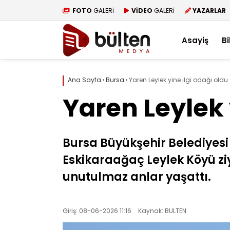
FOTO
GALERİ
VİDEO
GALERİ
YAZARLAR
Asayiş
Bi
Ana Sayfa
›
Bursa
›
Yaren Leylek yine ilgi odağı oldu
Yaren Leylek 
Bursa Büyükşehir Belediyesi
Eskikaraağaç Leylek Köyü ziy
unutulmaz anlar yaşattı.
Giriş: 08-06-2026 11:16
Kaynak: BULTEN