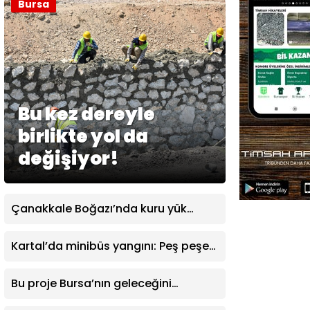
Bursa
Bu kez dereyle
birlikte yol da
değişiyor!
Çanakkale Boğazı’nda kuru yük
gemisinde makine arızası
Kartal’da minibüs yangını: Peş peşe
patlamalar paniğe neden oldu
Bu proje Bursa’nın geleceğini
değiştirecek