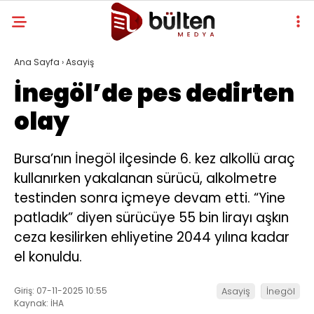
Ana Sayfa
›
Asayiş
İnegöl’de pes dedirten
olay
Bursa’nın İnegöl ilçesinde 6. kez alkollü araç
kullanırken yakalanan sürücü, alkolmetre
testinden sonra içmeye devam etti. “Yine
patladık” diyen sürücüye 55 bin lirayı aşkın
ceza kesilirken ehliyetine 2044 yılına kadar
el konuldu.
Giriş: 07-11-2025 10:55
Asayiş
İnegöl
Kaynak: İHA