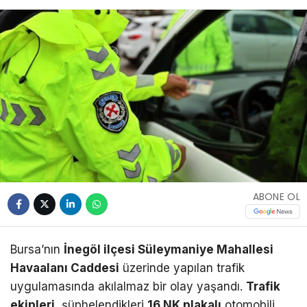
ABONE OL
Bursa’nın
İnegöl ilçesi Süleymaniye Mahallesi
Havaalanı Caddesi
üzerinde yapılan trafik
uygulamasında akılalmaz bir olay yaşandı.
Trafik
ekipleri
, şüphelendikleri
16 NK plakalı
otomobili