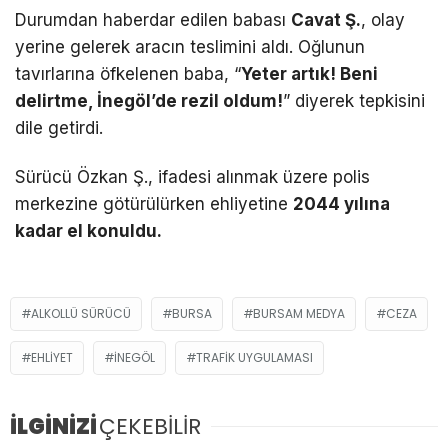
Durumdan haberdar edilen babası
Cavat Ş.
, olay
yerine gelerek aracın teslimini aldı. Oğlunun
tavırlarına öfkelenen baba, “
Yeter artık! Beni
delirtme, İnegöl’de rezil oldum!
” diyerek tepkisini
dile getirdi.
Sürücü Özkan Ş., ifadesi alınmak üzere polis
merkezine götürülürken ehliyetine
2044 yılına
kadar el konuldu.
ALKOLLÜ SÜRÜCÜ
BURSA
BURSAM MEDYA
CEZA
EHLIYET
İNEGÖL
TRAFIK UYGULAMASI
İLGİNİZİ
ÇEKEBİLİR