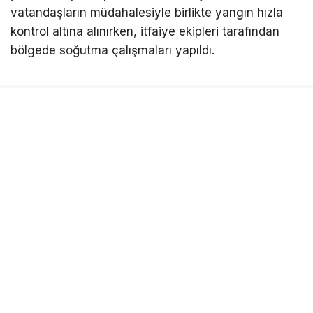
vatandaşların müdahalesiyle birlikte yangın hızla
kontrol altına alınırken, itfaiye ekipleri tarafından
bölgede soğutma çalışmaları yapıldı.
İLGİNİZİ
ÇEKEBİLİR
Bursa’da tarihi eser operasyonu!