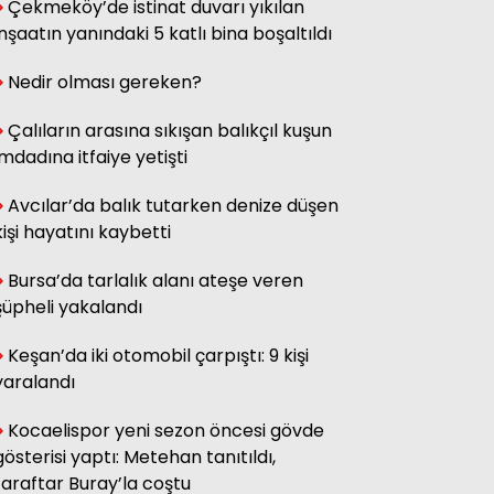
Çekmeköy’de istinat duvarı yıkılan
inşaatın yanındaki 5 katlı bina boşaltıldı
İbrahim Bulut
Dönüm noktası!...
Nedir olması gereken?
Çalıların arasına sıkışan balıkçıl kuşun
Timur Özdemir
imdadına itfaiye yetişti
Ümidimiz gençlikse… Onların
umudunu kim koruyacak?
Avcılar’da balık tutarken denize düşen
kişi hayatını kaybetti
İlker İncebıyık
Bursa’da tarlalık alanı ateşe veren
Excimer lazer ile miyop,
şüpheli yakalandı
hipermetrop ve astigmat
kalıcı olarak tedavi edilebilir.
Keşan’da iki otomobil çarpıştı: 9 kişi
yaralandı
Kocaelispor yeni sezon öncesi gövde
gösterisi yaptı: Metehan tanıtıldı,
taraftar Buray’la coştu