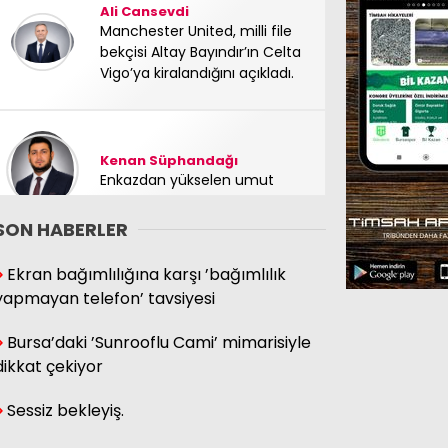
Ali Cansevdi
Manchester United, milli file
bekçisi Altay Bayındır’ın Celta
Vigo’ya kiralandığını açıkladı.
Kenan Süphandağı
Enkazdan yükselen umut
SON HABERLER
Ömer Işıkoğlu
Ekran bağımlılığına karşı ’bağımlılık
Enflasyon karşısında
yapmayan telefon’ tavsiyesi
erimeyen maaş mümkün
mü?
Bursa’daki ’Sunrooflu Cami’ mimarisiyle
dikkat çekiyor
Enes Çelik
Sessiz bekleyiş.
Başlıyoruz…