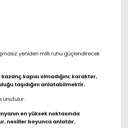
masız yeniden milli ruhu güçlendirecek
 kazanç kapısı olmadığını; karakter,
uluğu taşıdığını anlatabilmektir.
e unutulur.
ünyanın en yüksek noktasında
, nesiller boyunca anlatılır.