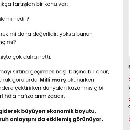
ça tartışılan bir konu var:
lamı nedir?
etmek mi daha değerlidir, yoksa bunun
nç mı?
şte çok daha netti.
rmayı sırtına geçirmek başlı başına bir onur,
larak görülürdü.
Milli marş
okunurken
ndere çektirirken dünyaları kazanmış gibi
i hâlâ hafızalarımızdadır.
 giderek büyüyen ekonomik boyutu,
 ruh anlayışını da etkilemiş görünüyor.