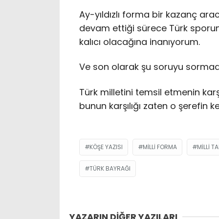
Ay-yıldızlı forma bir kazanç ara
devam ettiği sürece Türk sporun
kalıcı olacağına inanıyorum.
Ve son olarak şu soruyu sorm
Türk milletini temsil etmenin karş
bunun karşılığı zaten o şerefin k
KÖŞE YAZISI
MILLI FORMA
MILLI T
TÜRK BAYRAĞI
YAZARIN DİĞER YAZILARI