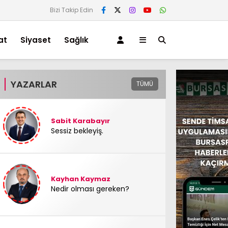
Bizi Takip Edin
at
Siyaset
Sağlık
YAZARLAR
TÜMÜ
Sabit Karabayır
Sessiz bekleyiş.
Kayhan Kaymaz
Nedir olması gereken?