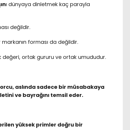
şın
ı dünyaya dinletmek kaç parayla
ası değildir.
ir markanın forması da değildir.
k değeri, ortak gururu ve ortak umududur.
sporcu, aslında sadece bir müsabakaya
lletini ve bayrağını temsil eder.
ilen yüksek primler doğru bir