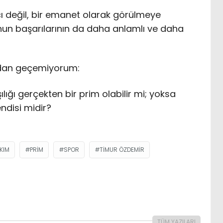
cı değil, bir emanet olarak görülmeye
un başarılarının da daha anlamlı ve daha
adan geçemiyorum:
ılığı gerçekten bir prim olabilir mi; yoksa
endisi midir?
AKIM
PRIM
SPOR
TIMUR ÖZDEMIR
TÜM YAZILARI