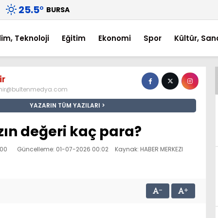
25.5
°
BURSA
lim, Teknoloji
Eğitim
Ekonomi
Spor
Kültür, San
ir
mir@bultenmedya.com
YAZARIN TÜM YAZILARI
zın değeri kaç para?
:00
Güncelleme: 01-07-2026 00:02
Kaynak: HABER MERKEZI
-
+